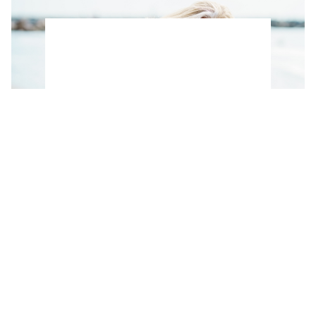
Ni pesas ni gimnasio: Los 3 ejercicios que
puedes hacer en la playa para tonificar los
brazos después de los 50, según un
entrenador