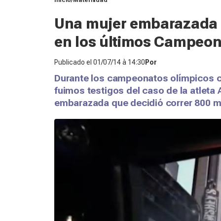
Inicio
Maternidad
Una mujer embarazada 
en los últimos Campeon
Publicado el
01/07/14 à 14:30
Por
Durante los campeonatos olímpicos c
fuimos testigos del caso de la atleta
embarazada que decidió correr 800 me