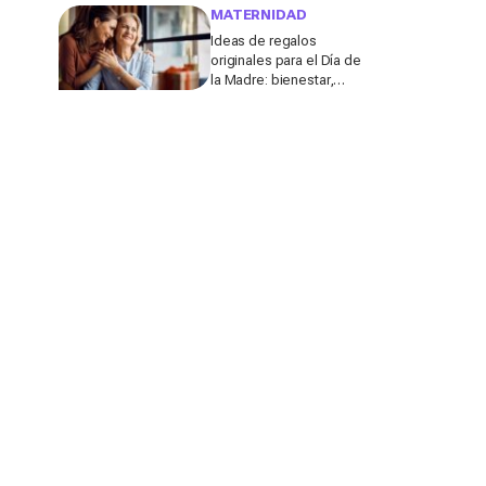
molestar a los
MATERNIDAD
profesores
Ideas de regalos
originales para el Día de
la Madre: bienestar,
deporte y momentos
para compartir con ella