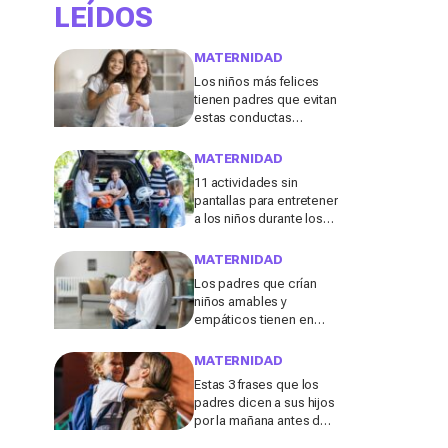
LEÍDOS
MATERNIDAD
Los niños más felices
tienen padres que evitan
estas conductas
destructivas que a
menudo se consideran
MATERNIDAD
"inofensivas", según los
11 actividades sin
expertos
pantallas para entretener
a los niños durante los
viajes de verano en
coche, tren o avión
MATERNIDAD
Los padres que crían
niños amables y
empáticos tienen en
común estos 13 hábitos,
según un experto en
MATERNIDAD
educación
Estas 3 frases que los
padres dicen a sus hijos
por la mañana antes de ir
al colegio podrían