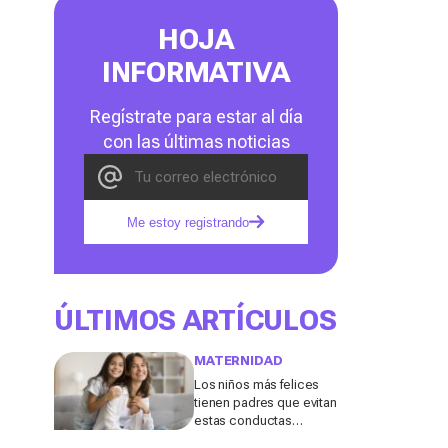
HOJA
INFORMATIVA
Regístrate para estar al día
con las últimas noticias
Me estoy registrando
ÚLTIMOS ARTÍCULOS
MATERNIDAD
Los niños más felices
tienen padres que evitan
estas conductas
destructivas que a