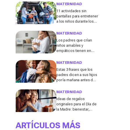
menudo se consideran
MATERNIDAD
"inofensivas", según los
11 actividades sin
expertos
pantallas para entretener
a los niños durante los
viajes de verano en
coche, tren o avión
MATERNIDAD
Los padres que crían
niños amables y
empáticos tienen en
común estos 13 hábitos,
según un experto en
MATERNIDAD
educación
Estas 3 frases que los
padres dicen a sus hijos
por la mañana antes de ir
al colegio podrían
molestar a los
MATERNIDAD
profesores
Ideas de regalos
originales para el Día de
la Madre: bienestar,
deporte y momentos
para compartir con ella
ARTÍCULOS MÁS