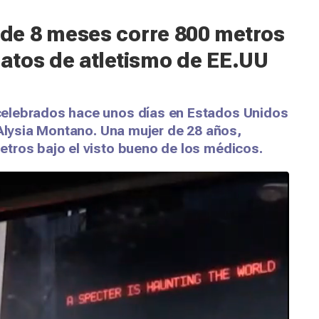
de 8 meses corre 800 metros
atos de atletismo de EE.UU
elebrados hace unos días en Estados Unidos
 Alysia Montano. Una mujer de 28 años,
tros bajo el visto bueno de los médicos.