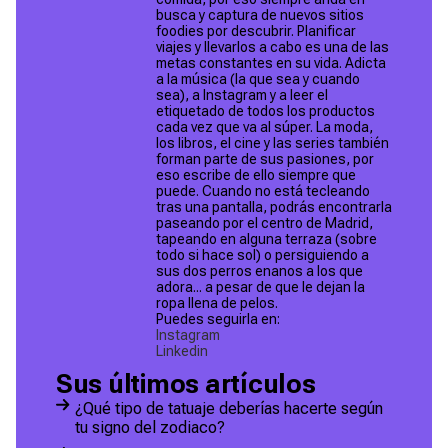
busca y captura de nuevos sitios
foodies por descubrir. Planificar
viajes y llevarlos a cabo es una de las
metas constantes en su vida. Adicta
a la música (la que sea y cuando
sea), a Instagram y a leer el
etiquetado de todos los productos
cada vez que va al súper. La moda,
los libros, el cine y las series también
forman parte de sus pasiones, por
eso escribe de ello siempre que
puede. ​Cuando no está tecleando
tras una pantalla, podrás encontrarla
paseando por el centro de Madrid,
tapeando en alguna terraza (sobre
todo si hace sol) o persiguiendo a
sus dos perros enanos a los que
adora... a pesar de que le dejan la
ropa llena de pelos.
Puedes seguirla en:
Instagram
Linkedin
Sus últimos artículos
¿Qué tipo de tatuaje deberías hacerte según
tu signo del zodiaco?