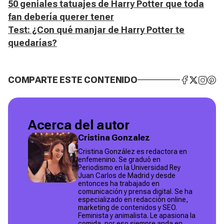
50 geniales tatuajes de Harry Potter que toda
fan debería querer tener
Test: ¿Con qué manjar de Harry Potter te
quedarías?
COMPARTE ESTE CONTENIDO
Acerca del autor
Cristina Gonzalez
Cristina González es redactora en
enfemenino. Se graduó en
Periodismo en la Universidad Rey
Juan Carlos de Madrid y desde
entonces ha trabajado en
comunicación y prensa digital. Se ha
especializado en redacción online,
marketing de contenidos y SEO.
Feminista y animalista. Le apasiona la
comida, por eso siempre anda en