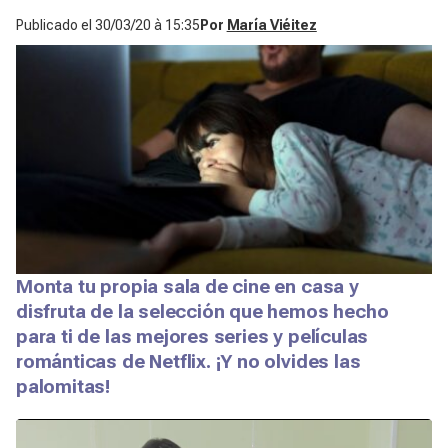
Publicado el
30/03/20 à 15:35
Por
María Viéitez
Monta tu propia sala de cine en casa y
disfruta de la selección que hemos hecho
para ti de las mejores series y películas
románticas de Netflix. ¡Y no olvides las
palomitas!