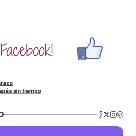
arazo
apás sin tiempo
O