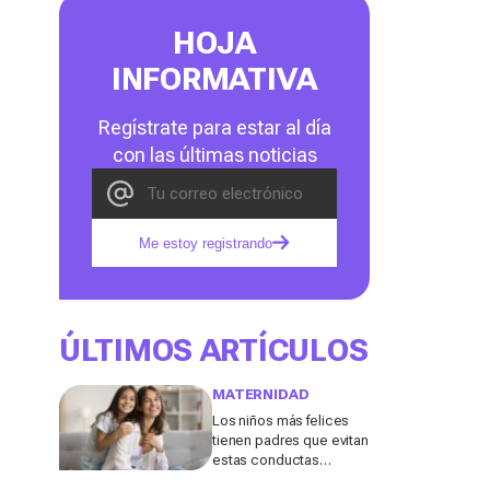
HOJA
INFORMATIVA
Regístrate para estar al día
con las últimas noticias
Me estoy registrando
ÚLTIMOS ARTÍCULOS
MATERNIDAD
Los niños más felices
tienen padres que evitan
estas conductas
destructivas que a