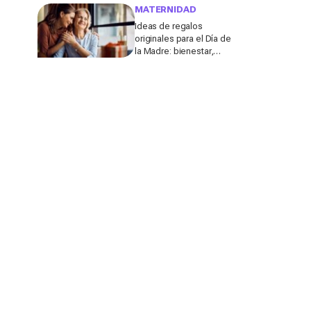
molestar a los
MATERNIDAD
profesores
Ideas de regalos
originales para el Día de
la Madre: bienestar,
deporte y momentos
para compartir con ella