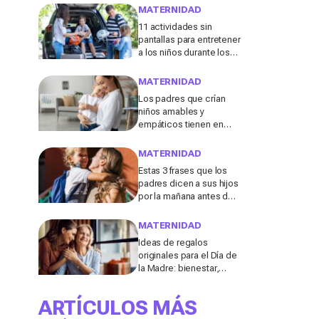
menudo se consideran
MATERNIDAD
"inofensivas", según los
11 actividades sin
expertos
pantallas para entretener
a los niños durante los
viajes de verano en
coche, tren o avión
MATERNIDAD
Los padres que crían
niños amables y
empáticos tienen en
común estos 13 hábitos,
según un experto en
MATERNIDAD
educación
Estas 3 frases que los
padres dicen a sus hijos
por la mañana antes de ir
al colegio podrían
molestar a los
MATERNIDAD
profesores
Ideas de regalos
originales para el Día de
la Madre: bienestar,
deporte y momentos
para compartir con ella
ARTÍCULOS MÁS