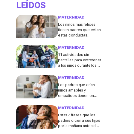
LEÍDOS
MATERNIDAD
Los niños más felices
tienen padres que evitan
estas conductas
destructivas que a
menudo se consideran
MATERNIDAD
"inofensivas", según los
11 actividades sin
expertos
pantallas para entretener
a los niños durante los
viajes de verano en
coche, tren o avión
MATERNIDAD
Los padres que crían
niños amables y
empáticos tienen en
común estos 13 hábitos,
según un experto en
MATERNIDAD
educación
Estas 3 frases que los
padres dicen a sus hijos
por la mañana antes de ir
al colegio podrían