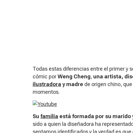
Todas estas diferencias entre el primer y
cómic por
Weng Cheng
,
una artista, di
ilustradora
y madre
de origen chino, que 
momentos.
Su
familia
está formada por su marido y 
sido a quien la diseñadora ha representado
sentamos identificados y la verdad es que 