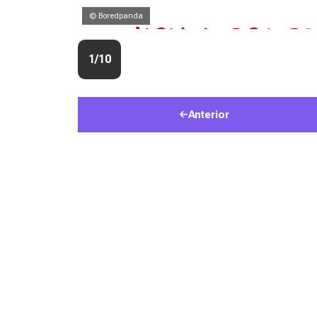
© Boredpanda
1/10
Anterior