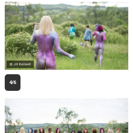
© Jill Kerswill
4/6