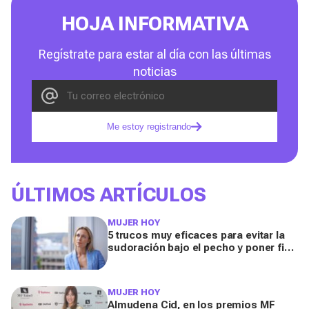
HOJA INFORMATIVA
Regístrate para estar al día con las últimas
noticias
Me estoy registrando
ÚLTIMOS ARTÍCULOS
MUJER HOY
5 trucos muy eficaces para evitar la
sudoración bajo el pecho y poner fin
a esa incomodidad durante la ola de
calor
MUJER HOY
Almudena Cid, en los premios MF