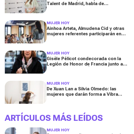
Talent de Madrid, habla de
autocuidado tras su cirugía de
cadera: “Hay que dedicarte aunque
sea 20 minutos al día”
MUJER HOY
Ainhoa Arteta, Almudena Cid y otras
mujeres referentes participarán en
los Premios Talento e Innovación
2026
MUJER HOY
Gisèle Pélicot condecorada con la
Legión de Honor de Francia junto a
Pharrell Williams y Éric Dupond-
Moretti
MUJER HOY
De Xuan Lan a Silvia Olmedo: las
mujeres que darán forma a Vibra
2025, el evento para tu bienestar físico
y emocional
ARTÍCULOS MÁS LEÍDOS
MUJER HOY