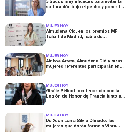
5 trucos muy eficaces para evitar la
sudoración bajo el pecho y poner fin
a esa incomodidad durante la ola de
calor
MUJER HOY
Almudena Cid, en los premios MF
Talent de Madrid, habla de
autocuidado tras su cirugía de
cadera: “Hay que dedicarte aunque
sea 20 minutos al día”
MUJER HOY
Ainhoa Arteta, Almudena Cid y otras
mujeres referentes participarán en
los Premios Talento e Innovación
2026
MUJER HOY
Gisèle Pélicot condecorada con la
Legión de Honor de Francia junto a
Pharrell Williams y Éric Dupond-
Moretti
MUJER HOY
De Xuan Lan a Silvia Olmedo: las
mujeres que darán forma a Vibra
2025, el evento para tu bienestar físico