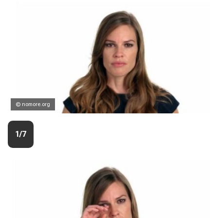
© nomore.org
1/7