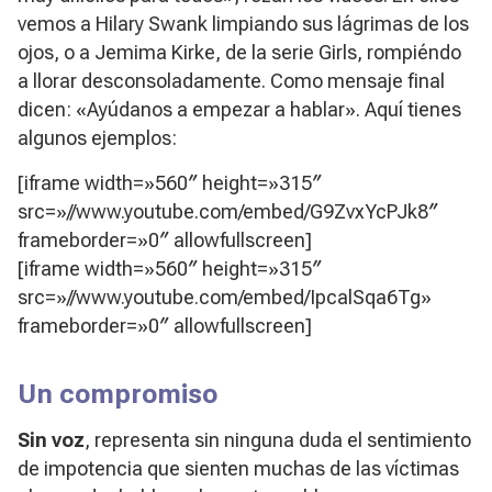
vemos a Hilary Swank limpiando sus lágrimas de los
ojos, o a Jemima Kirke, de la serie
Girls
, rompiéndo
a llorar desconsoladamente. Como mensaje final
dicen: «Ayúdanos a empezar a hablar». Aquí tienes
algunos ejemplos:
[iframe width=»560″ height=»315″
src=»//www.youtube.com/embed/G9ZvxYcPJk8″
frameborder=»0″ allowfullscreen]
[iframe width=»560″ height=»315″
src=»//www.youtube.com/embed/IpcalSqa6Tg»
frameborder=»0″ allowfullscreen]
Un compromiso
Sin voz
, representa sin ninguna duda el sentimiento
de impotencia que sienten muchas de las víctimas