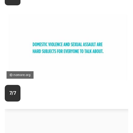
© nomore.org
7/7