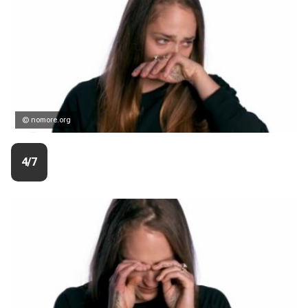
© nomore.org
4/7