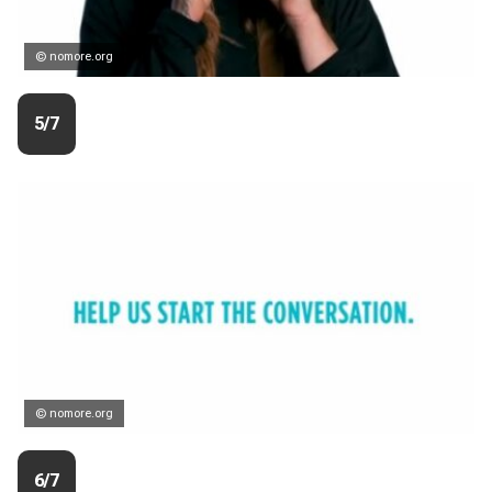
© nomore.org
5/7
© nomore.org
6/7