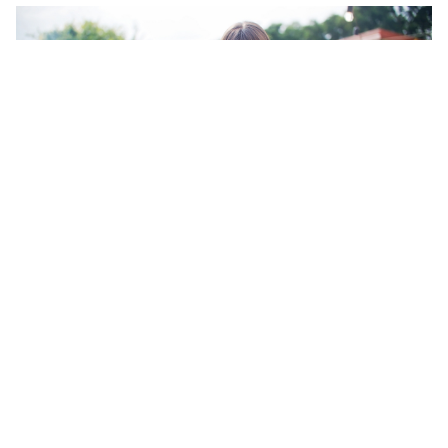
Estos son los 2 alimentos que debes cocinar a
la barbacoa para mantenerte en forma este
verano, según una experta