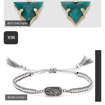
© El Corte Inglés
7/35
© Net-a-Porter