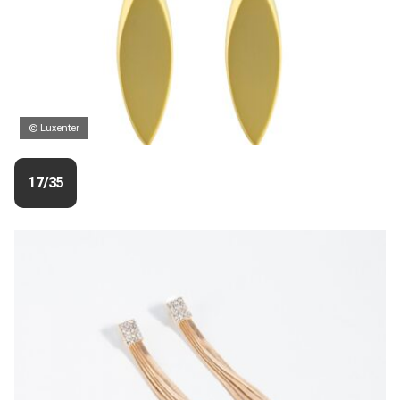
© Luxenter
17/35