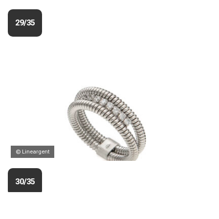
29/35
© Lineargent
30/35