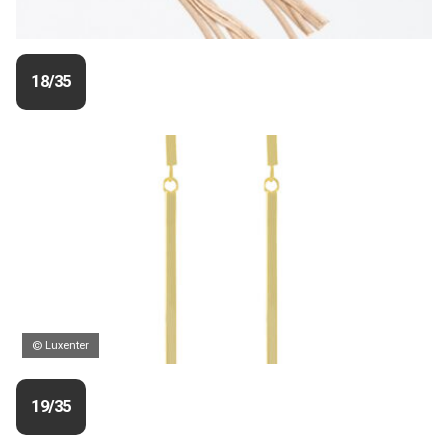
18/35
© Luxenter
19/35