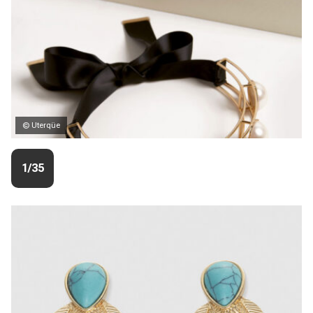
© Uterqüe
1/35