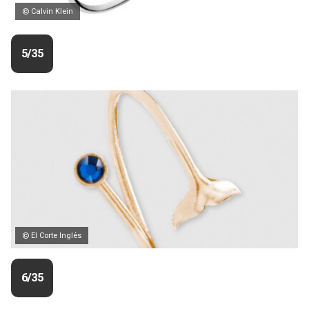
© Calvin Klein
5/35
© El Corte Inglés
6/35