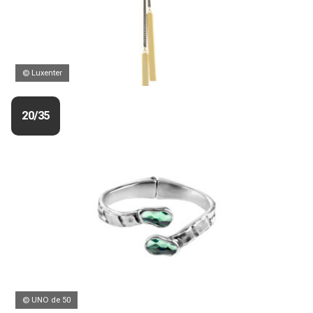
© Luxenter
20/35
© UNO de 50