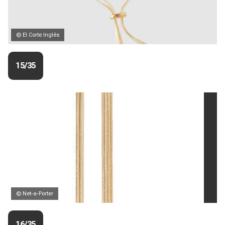
© El Corte Inglés
15/35
© Net-a-Porter
16/35