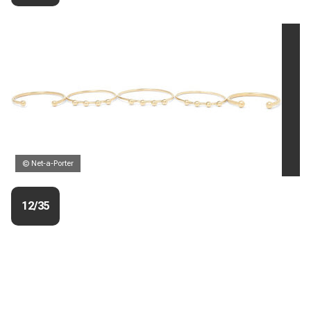
© Net-a-Porter
12/35