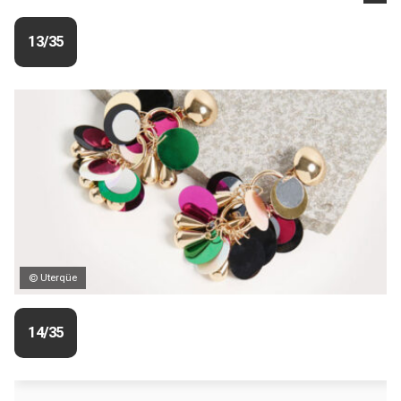
13/35
© Uterqüe
14/35