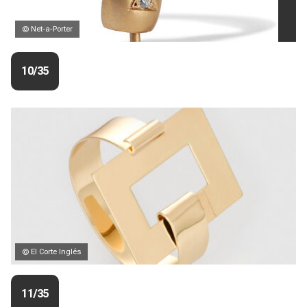
© Net-a-Porter
10/35
© El Corte Inglés
11/35