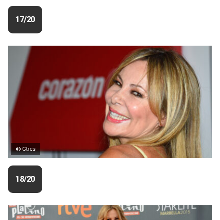
17/20
© Gtres
18/20