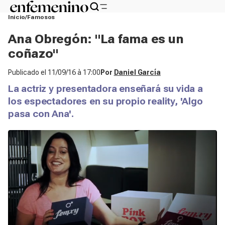
Inicio
Famosos
Ana Obregón: "La fama es un
coñazo"
Publicado el
11/09/16 à 17:00
Por
Daniel García
La actriz y presentadora enseñará su vida a
los espectadores en su propio reality, 'Algo
pasa con Ana'.