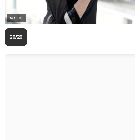
© Gtres
20/20