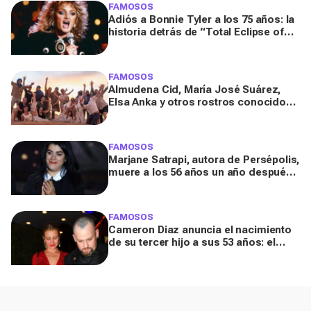
FAMOSOS
Adiós a Bonnie Tyler a los 75 años: la
historia detrás de “Total Eclipse of
the Heart”, el himno que la hizo
eterna
FAMOSOS
Almudena Cid, María José Suárez,
Elsa Anka y otros rostros conocidos
viajan al Sáhara en la segunda
edición de 'Maktub: Cartas al
Desierto'
FAMOSOS
Marjane Satrapi, autora de Persépolis,
muere a los 56 años un año después
de la muerte de su marido
FAMOSOS
Cameron Diaz anuncia el nacimiento
de su tercer hijo a sus 53 años: el
detalle en redes de este anuncio que
todos comentan