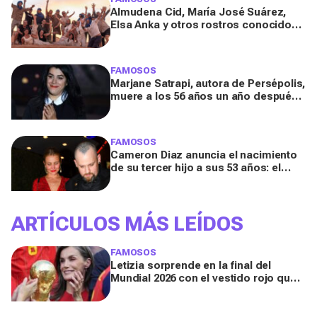
Almudena Cid, María José Suárez,
Elsa Anka y otros rostros conocidos
viajan al Sáhara en la segunda
edición de 'Maktub: Cartas al
Desierto'
FAMOSOS
Marjane Satrapi, autora de Persépolis,
muere a los 56 años un año después
de la muerte de su marido
FAMOSOS
Cameron Diaz anuncia el nacimiento
de su tercer hijo a sus 53 años: el
detalle en redes de este anuncio que
todos comentan
ARTÍCULOS MÁS LEÍDOS
FAMOSOS
Letizia sorprende en la final del
Mundial 2026 con el vestido rojo que
mejor sienta después de los 50