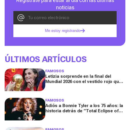
Regístrate para estar al día con las últimas
noticias
Me estoy registrando
ÚLTIMOS ARTÍCULOS
FAMOSOS
Letizia sorprende en la final del
Mundial 2026 con el vestido rojo que
mejor sienta después de los 50
FAMOSOS
Adiós a Bonnie Tyler a los 75 años: la
historia detrás de “Total Eclipse of
the Heart”, el himno que la hizo
eterna
FAMOSOS