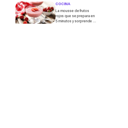
dormir mejor durante las
COCINA
noches de calor
La mousse de frutos
rojos que se prepara en
5 minutos y sorprende a
tus invitados en las
noches de verano