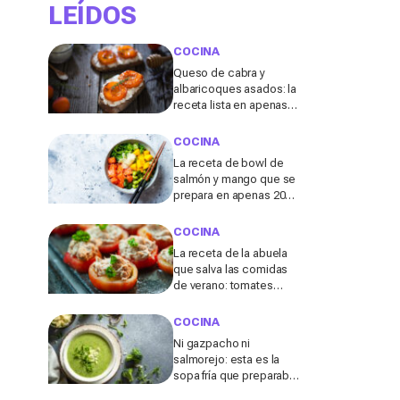
LEÍDOS
COCINA
Queso de cabra y
albaricoques asados: la
receta lista en apenas
unos minutos para un
aperitivo sabroso y
COCINA
fresquito en verano
La receta de bowl de
salmón y mango que se
prepara en apenas 20
minutos y cuesta casi 10
€ menos que pedirla a
COCINA
domicilio
La receta de la abuela
que salva las comidas
de verano: tomates
rellenos de atún sin
encender el horno
COCINA
Ni gazpacho ni
salmorejo: esta es la
sopa fría que preparaban
nuestras abuelas para