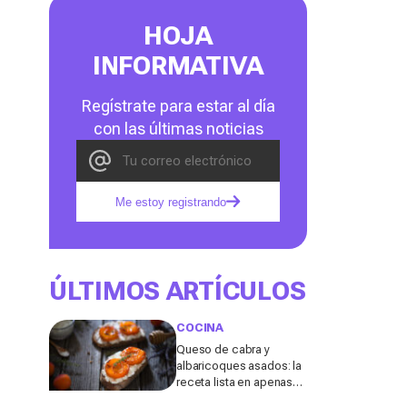
HOJA
INFORMATIVA
Regístrate para estar al día
con las últimas noticias
Me estoy registrando
ÚLTIMOS ARTÍCULOS
COCINA
Queso de cabra y
albaricoques asados: la
receta lista en apenas
unos minutos para un