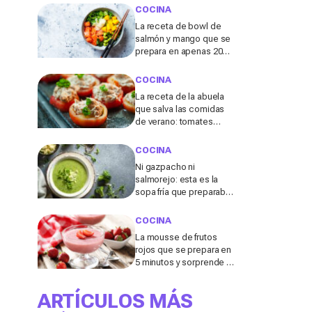
aperitivo sabroso y
COCINA
fresquito en verano
La receta de bowl de
salmón y mango que se
prepara en apenas 20
minutos y cuesta casi 10
€ menos que pedirla a
COCINA
domicilio
La receta de la abuela
que salva las comidas
de verano: tomates
rellenos de atún sin
encender el horno
COCINA
Ni gazpacho ni
salmorejo: esta es la
sopa fría que preparaban
nuestras abuelas para
dormir mejor durante las
COCINA
noches de calor
La mousse de frutos
rojos que se prepara en
5 minutos y sorprende a
tus invitados en las
noches de verano
ARTÍCULOS MÁS