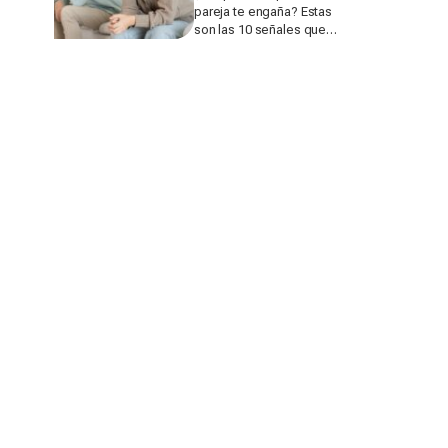
pareja te engaña? Estas
son las 10 señales que
más suelen delatar una
infidelidad