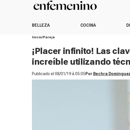
BELLEZA
COCINA
D
Inicio
Pareja
¡Placer infinito! Las cl
increíble utilizando téc
Publicado el
08/01/19 à 05:05
Por
Bechra Domingue