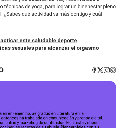
o técnicas de yoga, para lograr un binenestar pleno
l. ¿Sabes qué actividad va más contigo y cuál
racticar este saludable deporte
cnicas sexuales para alcanzar el orgasmo
O
 en enFemenino. Se graduó en Literatura en la
e entonces ha trabajado en comunicación y prensa digital.
ón online y marketing de contenidos. Feminista y shoes
 cocinar las recetas de su abuela. Planear viajes con su