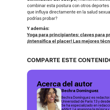
combinar esta postura con otros deportes 
que influya directamente en la salud sexua
podrías probar?
Y además:
Yoga para principiantes: claves para p
¡Intensifica el placer! Las mejores té
COMPARTE ESTE CONTENID
Acerca del autor
Bechra Dominguez
Bechra Domínguez es redactora
Universidad de París 13 y desd
Se ha especializado en redacci
addict. Le apasiona la música y