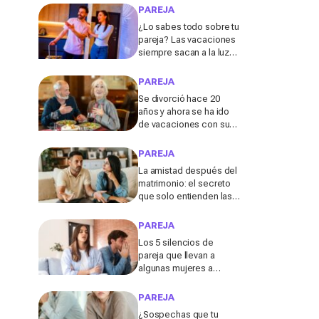
PAREJA
¿Lo sabes todo sobre tu
pareja? Las vacaciones
siempre sacan a la luz
estas cinco facetas
ocultas, según una
PAREJA
experta
Se divorció hace 20
años y ahora se ha ido
de vacaciones con su
ex: lo que ocurrió a los
70 la sorprendió
PAREJA
La amistad después del
matrimonio: el secreto
que solo entienden las
personas divorciadas y
viudas, según los
PAREJA
expertos
Los 5 silencios de
pareja que llevan a
algunas mujeres a
dejarlo después de los
40, según una coach
PAREJA
experta
¿Sospechas que tu