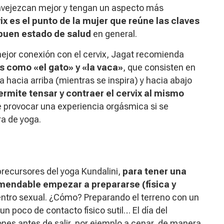
nvejezcan mejor y tengan un aspecto más
vix es el punto de la mujer que reúne las claves
 buen estado de salud
en general.
mejor conexión con el cervix, Jagat recomienda
s como «el gato» y «la vaca»
, que consisten en
 hacia arriba (mientras se inspira) y hacia abajo
rmite tensar y contraer el cervix al mismo
e provocar una experiencia orgásmica si se
ra de yoga.
precursores del yoga Kundalini,
para tener una
omendable empezar a prepararse (física y
ntro sexual. ¿Cómo? Preparando el terreno con un
 un poco de contacto físico sutil… El día del
nes antes de salir, por ejemplo a cenar, de manera