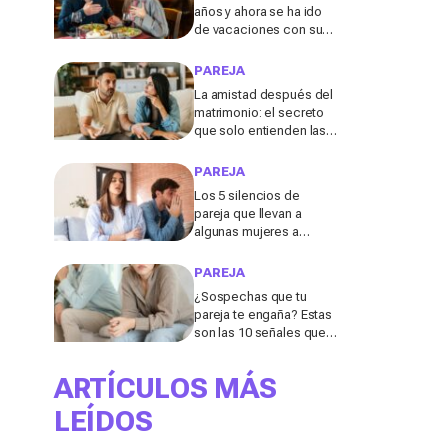
años y ahora se ha ido
de vacaciones con su
ex: lo que ocurrió a los
70 la sorprendió
PAREJA
La amistad después del
matrimonio: el secreto
que solo entienden las
personas divorciadas y
viudas, según los
PAREJA
expertos
Los 5 silencios de
pareja que llevan a
algunas mujeres a
dejarlo después de los
40, según una coach
PAREJA
experta
¿Sospechas que tu
pareja te engaña? Estas
son las 10 señales que
más suelen delatar una
infidelidad
ARTÍCULOS MÁS
LEÍDOS