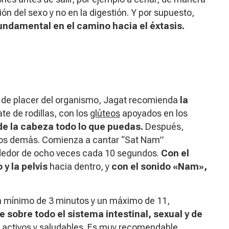
ón del sexo y no en la digestión. Y por supuesto,
undamental en el camino hacia el éxtasis.
os de placer del organismo, Jagat recomienda
la
tate de rodillas, con los
glúteos
apoyados en los
de la cabeza todo lo que puedas.
Después,
s los demás. Comienza a cantar “Sat Nam”
ededor de ocho veces cada 10 segundos.
Con el
y la pelvis
hacia dentro, y
con el sonido «Nam»,
 un mínimo de 3 minutos y un máximo de 11,
 sobre todo el sistema intestinal, sexual y de
 activos y saludables. Es muy recomendable