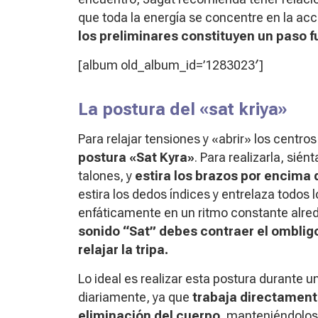
que toda la energía se concentre en la acci
los preliminares constituyen un paso f
[album old_album_id=’1283023′]
La postura del «sat kriya»
Para relajar tensiones y «abrir» los centr
postura «Sat Kyra»
. Para realizarla, sién
talones, y
estira los brazos por encima 
estira los dedos índices y entrelaza todo
enfáticamente en un ritmo constante alr
sonido “Sat” debes contraer el ombligo 
relajar la tripa.
Lo ideal es realizar esta postura durante
diariamente, ya que
trabaja directamente
eliminación del cuerpo
, manteniéndolos