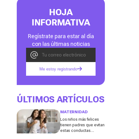
HOJA
INFORMATIVA
Regístrate para estar al día
con las últimas noticias
Me estoy registrando
ÚLTIMOS ARTÍCULOS
MATERNIDAD
Los niños más felices
tienen padres que evitan
estas conductas
destructivas que a