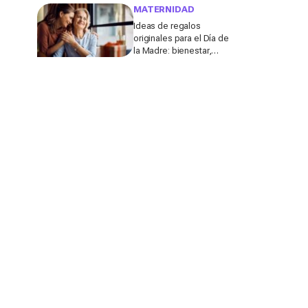
molestar a los
MATERNIDAD
profesores
Ideas de regalos
originales para el Día de
la Madre: bienestar,
deporte y momentos
para compartir con ella