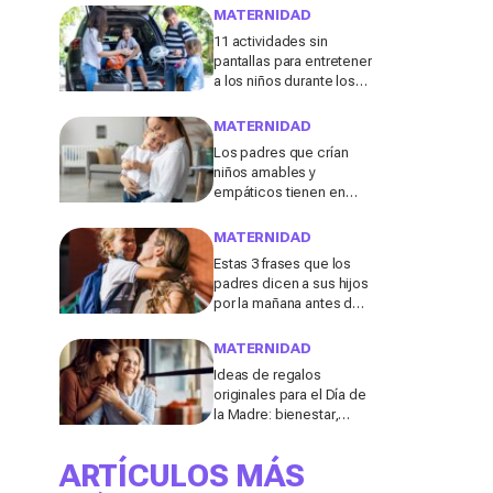
menudo se consideran
MATERNIDAD
"inofensivas", según los
11 actividades sin
expertos
pantallas para entretener
a los niños durante los
viajes de verano en
coche, tren o avión
MATERNIDAD
Los padres que crían
niños amables y
empáticos tienen en
común estos 13 hábitos,
según un experto en
MATERNIDAD
educación
Estas 3 frases que los
padres dicen a sus hijos
por la mañana antes de ir
al colegio podrían
molestar a los
MATERNIDAD
profesores
Ideas de regalos
originales para el Día de
la Madre: bienestar,
deporte y momentos
para compartir con ella
ARTÍCULOS MÁS