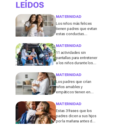
LEÍDOS
MATERNIDAD
Los niños más felices
tienen padres que evitan
estas conductas
destructivas que a
menudo se consideran
MATERNIDAD
"inofensivas", según los
11 actividades sin
expertos
pantallas para entretener
a los niños durante los
viajes de verano en
coche, tren o avión
MATERNIDAD
Los padres que crían
niños amables y
empáticos tienen en
común estos 13 hábitos,
según un experto en
MATERNIDAD
educación
Estas 3 frases que los
padres dicen a sus hijos
por la mañana antes de ir
al colegio podrían