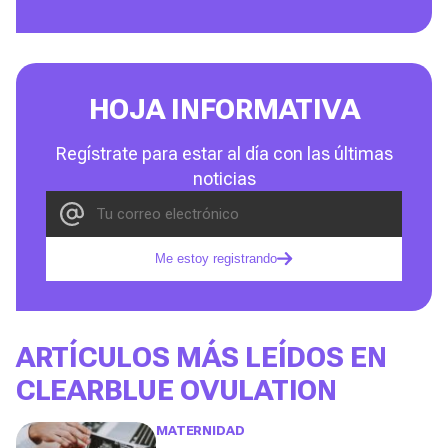
HOJA INFORMATIVA
Regístrate para estar al día con las últimas
noticias
Me estoy registrando
ARTÍCULOS MÁS LEÍDOS EN
CLEARBLUE OVULATION
MATERNIDAD