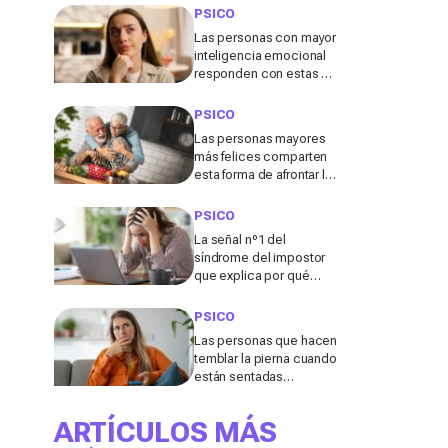
conviene evitar
PSICO
Las personas con mayor
inteligencia emocional
responden con estas 7
frases a los comentarios
pasivo-agresivos
PSICO
Las personas mayores
más felices comparten
esta forma de afrontar la
vida después de los 60,
según un estudio
PSICO
La señal nº1 del
síndrome del impostor
que explica por qué
nunca llegas a creer en
tus logros
PSICO
Las personas que hacen
temblar la pierna cuando
están sentadas
comparten esta
característica poco
ARTÍCULOS MÁS
común, según los