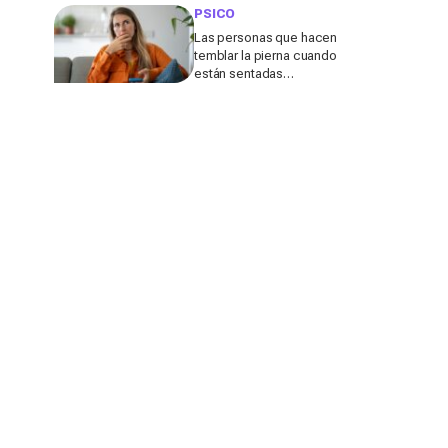
tus logros
PSICO
Las personas que hacen
temblar la pierna cuando
están sentadas
comparten esta
característica poco
común, según los
expertos