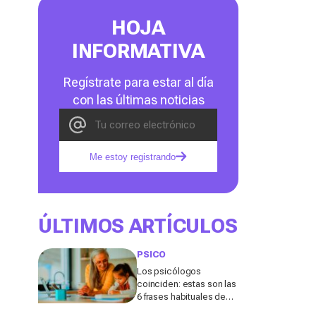
HOJA
INFORMATIVA
Regístrate para estar al día
con las últimas noticias
Me estoy registrando
ÚLTIMOS ARTÍCULOS
PSICO
Los psicólogos
coinciden: estas son las
6 frases habituales de
los abuelos que