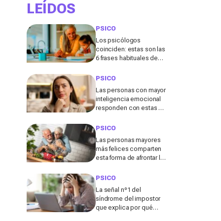
expertos
LEÍDOS
PSICO
Los psicólogos
coinciden: estas son las
6 frases habituales de
los abuelos que
conviene evitar
PSICO
Las personas con mayor
inteligencia emocional
responden con estas 7
frases a los comentarios
pasivo-agresivos
PSICO
Las personas mayores
más felices comparten
esta forma de afrontar la
vida después de los 60,
según un estudio
PSICO
La señal nº1 del
síndrome del impostor
que explica por qué
nunca llegas a creer en