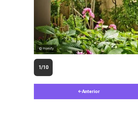
© Homify
1/10
Anterior