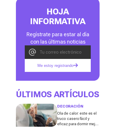
HOJA
INFORMATIVA
Regístrate para estar al día
con las últimas noticias
Me estoy registrando
ÚLTIMOS ARTÍCULOS
DECORACIÓN
Ola de calor: este es el
truco casero fácil y
eficaz para dormir mejor
sin aire acondicionado