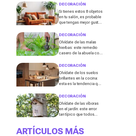
DECORACIÓN
Si tienes estos 8 objetos
en tu salón, es probable
que tengas mejor gusto
del que pensabas
DECORACIÓN
Olvídate de las malas
hierbas: este remedio
casero de la abuela con
3 ingredientes que
tienes ya en tu cocina
DECORACIÓN
podría salvar tu jardín
Olvídate de los suelos
brillantes en la cocina:
esta es la tendencia que
triunfará en 2026, según
una diseñadora de
DECORACIÓN
interiores
Olvídate de las víboras
en el jardín: este error
tan típico que todos
cometemos después
de fuertes lluvias las
ARTÍCULOS MÁS
atrae en masa