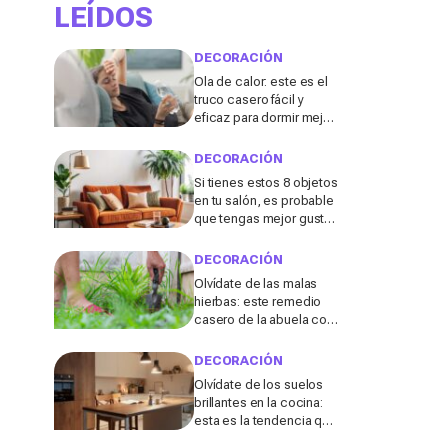
LEÍDOS
DECORACIÓN
Ola de calor: este es el
truco casero fácil y
eficaz para dormir mejor
sin aire acondicionado
DECORACIÓN
Si tienes estos 8 objetos
en tu salón, es probable
que tengas mejor gusto
del que pensabas
DECORACIÓN
Olvídate de las malas
hierbas: este remedio
casero de la abuela con
3 ingredientes que
tienes ya en tu cocina
DECORACIÓN
podría salvar tu jardín
Olvídate de los suelos
brillantes en la cocina:
esta es la tendencia que
triunfará en 2026, según