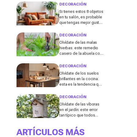
DECORACIÓN
Si tienes estos 8 objetos
en tu salón, es probable
que tengas mejor gusto
del que pensabas
DECORACIÓN
Olvídate de las malas
hierbas: este remedio
casero de la abuela con
3 ingredientes que
tienes ya en tu cocina
DECORACIÓN
podría salvar tu jardín
Olvídate de los suelos
brillantes en la cocina:
esta es la tendencia que
triunfará en 2026, según
una diseñadora de
DECORACIÓN
interiores
Olvídate de las víboras
en el jardín: este error
tan típico que todos
cometemos después
de fuertes lluvias las
ARTÍCULOS MÁS
atrae en masa