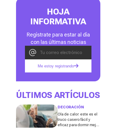
HOJA
INFORMATIVA
Regístrate para estar al día
con las últimas noticias
Me estoy registrando
ÚLTIMOS ARTÍCULOS
DECORACIÓN
Ola de calor: este es el
truco casero fácil y
eficaz para dormir mejor
sin aire acondicionado