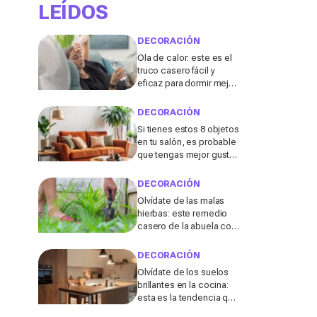
LEÍDOS
DECORACIÓN
Ola de calor: este es el
truco casero fácil y
eficaz para dormir mejor
sin aire acondicionado
DECORACIÓN
Si tienes estos 8 objetos
en tu salón, es probable
que tengas mejor gusto
del que pensabas
DECORACIÓN
Olvídate de las malas
hierbas: este remedio
casero de la abuela con
3 ingredientes que
tienes ya en tu cocina
DECORACIÓN
podría salvar tu jardín
Olvídate de los suelos
brillantes en la cocina:
esta es la tendencia que
triunfará en 2026, según