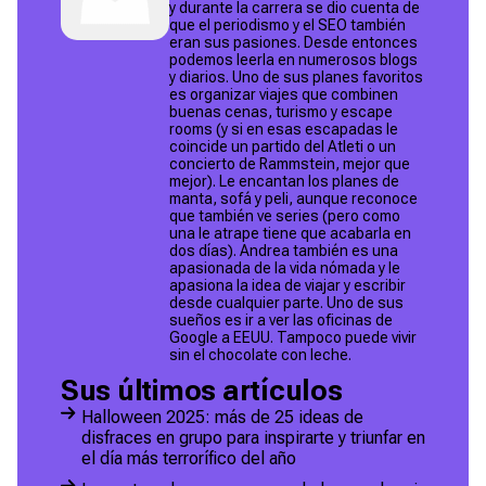
y durante la carrera se dio cuenta de
que el periodismo y el SEO también
eran sus pasiones. Desde entonces
podemos leerla en numerosos blogs
y diarios. Uno de sus planes favoritos
es organizar viajes que combinen
buenas cenas, turismo y escape
rooms (y si en esas escapadas le
coincide un partido del Atleti o un
concierto de Rammstein, mejor que
mejor). Le encantan los planes de
manta, sofá y peli, aunque reconoce
que también ve series (pero como
una le atrape tiene que acabarla en
dos días). Andrea también es una
apasionada de la vida nómada y le
apasiona la idea de viajar y escribir
desde cualquier parte. Uno de sus
sueños es ir a ver las oficinas de
Google a EEUU. Tampoco puede vivir
sin el chocolate con leche.
Sus últimos artículos
Halloween 2025: más de 25 ideas de
disfraces en grupo para inspirarte y triunfar en
el día más terrorífico del año