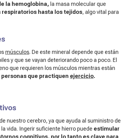
de la hemoglobina,
la masa molecular que
respiratorios hasta los tejidos
, algo vital para
es
ros
músculos
. De este mineral depende que están
biles y que se vayan deteriorando poco a poco. El
geno que requieren los músculos mientras están
a personas que practiquen
ejercicio
.
tivos
 de nuestro cerebro, ya que ayuda al suministro de
a vida. Ingerir suficiente hierro puede
estimular
stornos cognitivos, por lo tanto es clave para