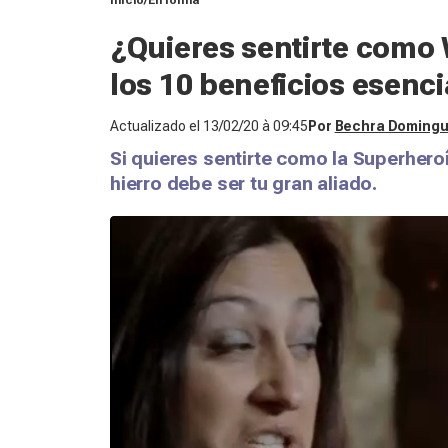
Inicio
En forma
¿Quieres sentirte com
los 10 beneficios esenci
Actualizado el
13/02/20 à 09:45
Por
Bechra Doming
Si quieres sentirte como la Superhero
hierro debe ser tu gran aliado.