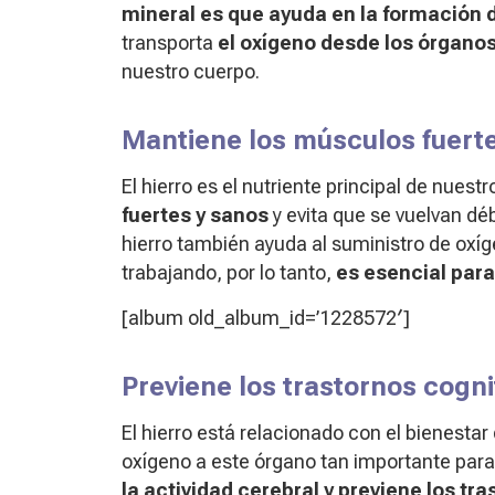
mineral es que ayuda en la formación 
transporta
el oxígeno desde los órganos 
nuestro cuerpo.
Mantiene los músculos fuert
El hierro es el nutriente principal de nuest
fuertes y sanos
y evita que se vuelvan dé
hierro también ayuda al suministro de oxí
trabajando, por lo tanto,
es esencial par
[album old_album_id=’1228572′]
Previene los trastornos cogni
El hierro está relacionado con el bienestar
oxígeno a este órgano tan importante para l
la actividad cerebral y previene los tra