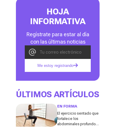
HOJA
INFORMATIVA
Regístrate para estar al día
con las últimas noticias
Me estoy registrando
ÚLTIMOS ARTÍCULOS
EN FORMA
El ejercicio sentado que
fortalece los
abdominales profundos
y ayuda a mejorar la