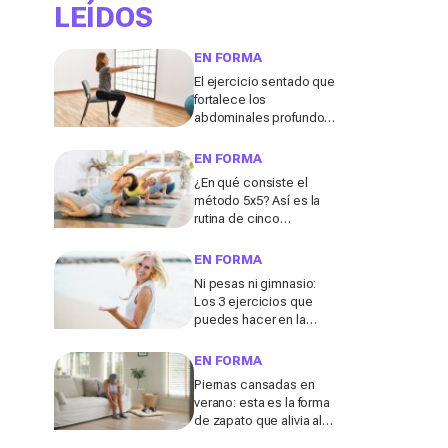
LEÍDOS
EN FORMA
El ejercicio sentado que
fortalece los
abdominales profundos
y ayuda a mejorar la
digestión
EN FORMA
¿En qué consiste el
método 5x5? Así es la
rutina de cinco
ejercicios que ayuda a
fortalecer el abdomen
EN FORMA
después de los 50
Ni pesas ni gimnasio:
Los 3 ejercicios que
puedes hacer en la
playa para tonificar los
brazos después de los
EN FORMA
50, según un entrenador
Piernas cansadas en
verano: esta es la forma
de zapato que alivia al
instante las molestias,