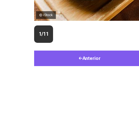
© iStock
1/11
Anterior