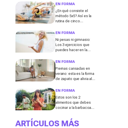
digestión
EN FORMA
¿En qué consiste el
método 5x5? Así es la
rutina de cinco
ejercicios que ayuda a
fortalecer el abdomen
EN FORMA
después de los 50
Ni pesas ni gimnasio:
Los 3 ejercicios que
puedes hacer en la
playa para tonificar los
brazos después de los
EN FORMA
50, según un entrenador
Piernas cansadas en
verano: esta es la forma
de zapato que alivia al
instante las molestias,
según los podólogos
EN FORMA
Estos son los 2
alimentos que debes
cocinar a la barbacoa
para mantenerte en
forma este verano,
ARTÍCULOS MÁS
según una experta