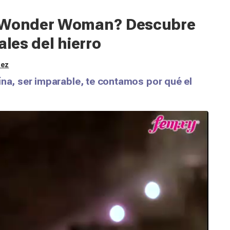
o Wonder Woman? Descubre
ales del hierro
uez
ína, ser imparable, te contamos por qué el