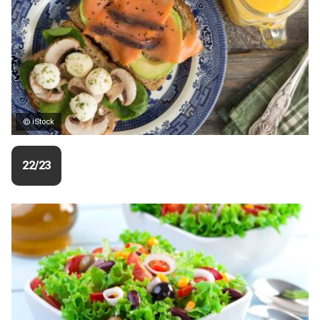
© iStock
22/23