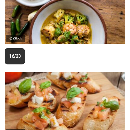
© iStock
16/23