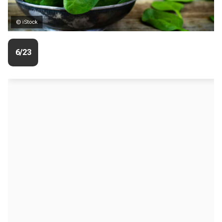
© iStock
6/23