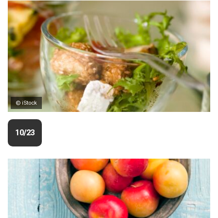
© iStock
10/23