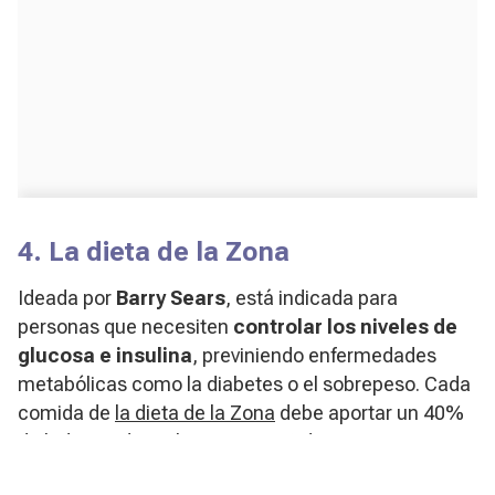
4. La dieta de la Zona
Ideada por
Barry Sears
, está indicada para
personas que necesiten
controlar los niveles de
glucosa e insulina
, previniendo enfermedades
metabólicas como la diabetes o el sobrepeso. Cada
comida de
la dieta de la Zona
debe aportar un 40%
de hidratos de carbono, un 30% de grasas y otro
30% de proteínas. La cantidad de
proteínas
a