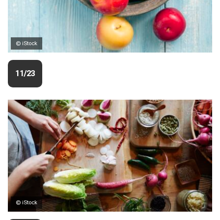
© iStock
11/23
© iStock