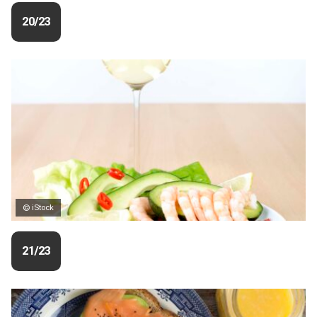
20/23
© iStock
21/23