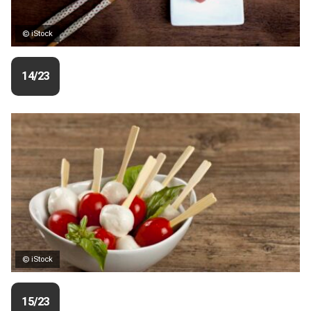
© iStock
14/23
© iStock
15/23