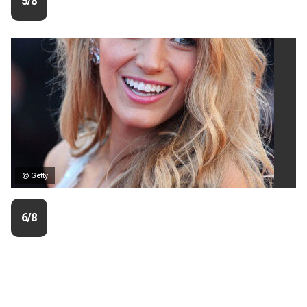
5/8
© Getty
6/8