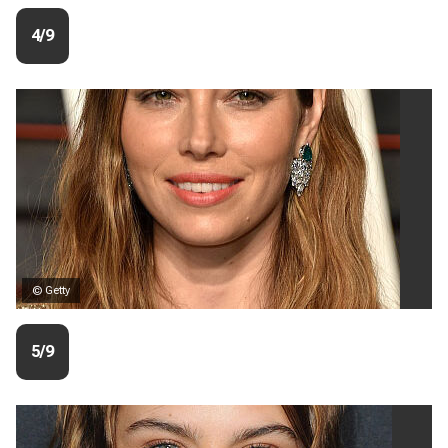
4/9
© Getty
5/9