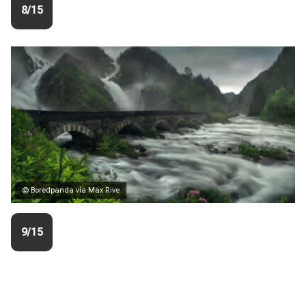
8/15
© Boredpanda vía Max Rive
9/15