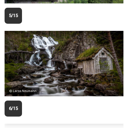
5/15
© Larss Neumann
6/15