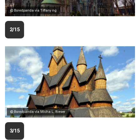
© Boredpanda vía Tiffany ng
2/15
© Boredpanda vía Micha L. Rieser
3/15