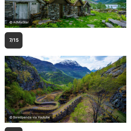
© AdMixStar
7/15
© Boredpanda vía Youtube