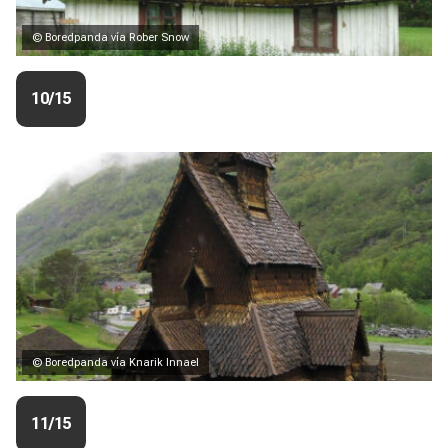
© Boredpanda vía Rober Snow
10/15
© Boredpanda vía Knarik Innael
11/15