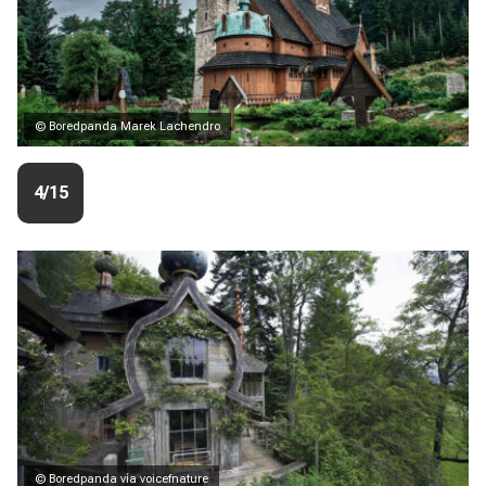
© Boredpanda Marek Lachendro
4/15
© Boredpanda vía voicefnature