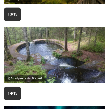
13/15
© Boredpanda vía Strezz69
14/15