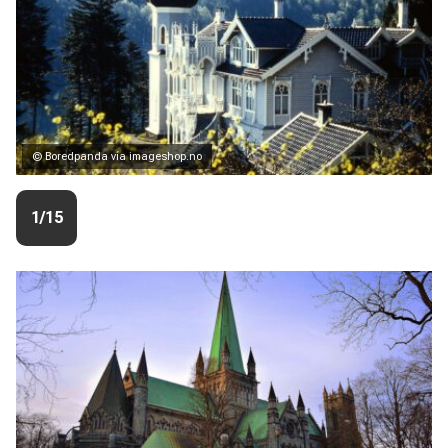
© Boredpanda vía imageshop.no
1/15