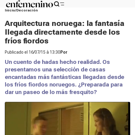
Inicio
Decoración
Arquitectura noruega: la fantasía
llegada directamente desde los
fríos fiordos
Publicado el
16/07/15 à 13:30
Por
Un cuento de hadas hecho realidad. Os
presentamos una selección de casas
encantadas más fantásticas llegadas desde
los fríos fiordos noruegos. ¿Preparada para
dar un paseo de lo más fresquito?