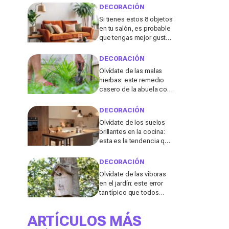
DECORACIÓN
Si tienes estos 8 objetos
en tu salón, es probable
que tengas mejor gusto
del que pensabas
DECORACIÓN
Olvídate de las malas
hierbas: este remedio
casero de la abuela con
3 ingredientes que
tienes ya en tu cocina
DECORACIÓN
podría salvar tu jardín
Olvídate de los suelos
brillantes en la cocina:
esta es la tendencia que
triunfará en 2026, según
una diseñadora de
DECORACIÓN
interiores
Olvídate de las víboras
en el jardín: este error
tan típico que todos
cometemos después
de fuertes lluvias las
ARTÍCULOS MÁS
atrae en masa