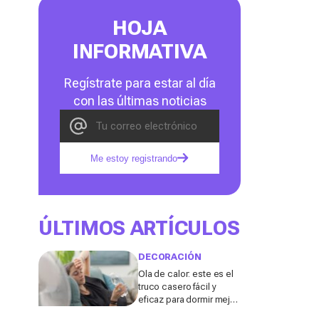
HOJA
INFORMATIVA
Regístrate para estar al día
con las últimas noticias
Me estoy registrando
ÚLTIMOS ARTÍCULOS
DECORACIÓN
Ola de calor: este es el
truco casero fácil y
eficaz para dormir mejor
sin aire acondicionado