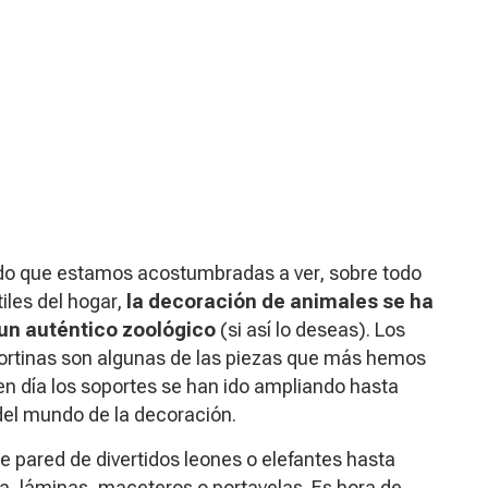
ardo que estamos acostumbradas a ver, sobre todo
les del hogar,
la decoración de animales se ha
un auténtico zoológico
(si así lo deseas). Los
 cortinas son algunas de las piezas que más hemos
en día los soportes se han ido ampliando hasta
del mundo de la decoración.
 pared de divertidos leones o elefantes hasta
, láminas, maceteros o portavelas. Es hora de