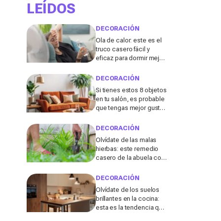
LEÍDOS
DECORACIÓN
Ola de calor: este es el
truco casero fácil y
eficaz para dormir mejor
sin aire acondicionado
DECORACIÓN
Si tienes estos 8 objetos
en tu salón, es probable
que tengas mejor gusto
del que pensabas
DECORACIÓN
Olvídate de las malas
hierbas: este remedio
casero de la abuela con
3 ingredientes que
tienes ya en tu cocina
DECORACIÓN
podría salvar tu jardín
Olvídate de los suelos
brillantes en la cocina:
esta es la tendencia que
triunfará en 2026, según