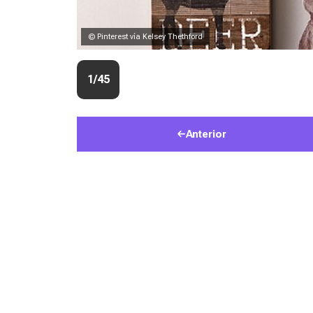
© Pinterest vía Kelsey Thethford
1/45
Anterior