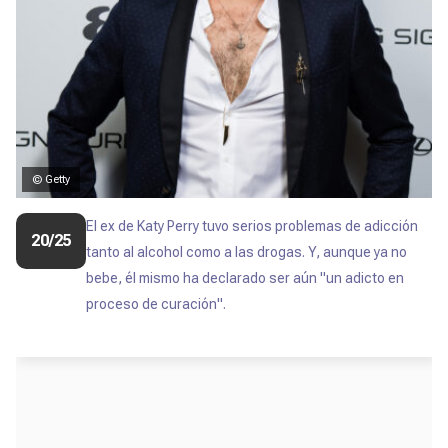
© Getty
El ex de Katy Perry tuvo serios problemas de adicción
20/25
tanto al alcohol como a las drogas. Y, aunque ya no
bebe, él mismo ha declarado ser aún "un adicto en
proceso de curación".