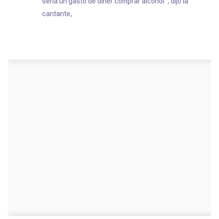
sería un gasto de diner comprar alcohol", dijo la
cantante,