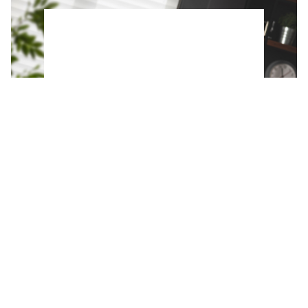
Las personas mayores más felices comparten
esta forma de afrontar la vida después de los
60, según un estudio