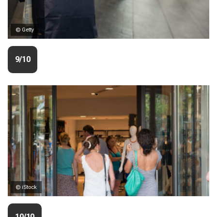
© Getty
9/10
© iStock
10/10