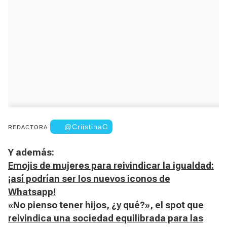
@CriistinaG
REDACTORA
Y además:
Emojis de mujeres para reivindicar la igualdad:
¡así podrían ser los nuevos iconos de
Whatsapp!
«No pienso tener hijos, ¿y qué?», el spot que
reivindica una sociedad equilibrada para las