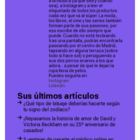
a la música (la que sea y cuando
sea), a Instagram y a leer el
etiquetado de todos los productos
cada vez que va al súper. La moda,
los libros, el cine y las series también
forman parte de sus pasiones, por
eso escribe de ello siempre que
puede. ​Cuando no está tecleando
tras una pantalla, podrás encontrarla
paseando por el centro de Madrid,
tapeando en alguna terraza (sobre
todo si hace sol) o persiguiendo a
sus dos perros enanos a los que
adora... a pesar de que le dejan la
ropa llena de pelos.
Puedes seguirla en:
Instagram
Linkedin
Sus últimos artículos
¿Qué tipo de tatuaje deberías hacerte según
tu signo del zodiaco?
¡Repasamos la historia de amor de David y
Victoria Beckham en su 25º aniversario de
casados!
5 ventajas de pasarte al médico online en