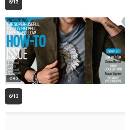
5/13
© GQ
6/13