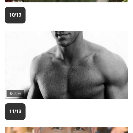
10/13
© Gtres
11/13