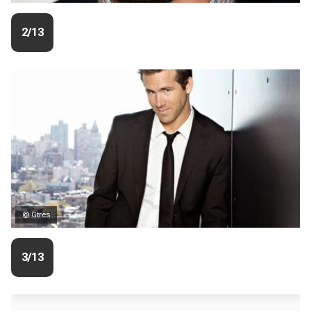
2/13
© Gtres
3/13