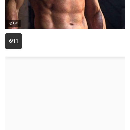
© EW
6/11