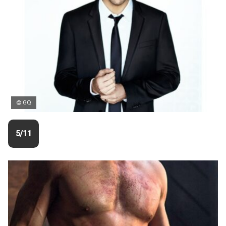
© GQ
5/11