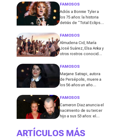
de los 50
FAMOSOS
Adiós a Bonnie Tyler a
los 75 años: la historia
detrás de “Total Eclipse
of the Heart”, el himno
que la hizo eterna
FAMOSOS
Almudena Cid, María
José Suárez, Elsa Anka y
otros rostros conocidos
viajan al Sáhara en la
segunda edición de
FAMOSOS
'Maktub: Cartas al
Marjane Satrapi, autora
Desierto'
de Persépolis, muere a
los 56 años un año
después de la muerte
de su marido
FAMOSOS
Cameron Diaz anuncia el
nacimiento de su tercer
hijo a sus 53 años: el
detalle en redes de este
anuncio que todos
ARTÍCULOS MÁS
comentan