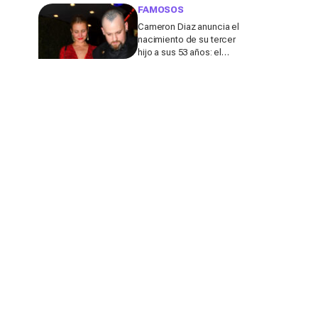
de su marido
FAMOSOS
Cameron Diaz anuncia el
nacimiento de su tercer
hijo a sus 53 años: el
detalle en redes de este
anuncio que todos
comentan