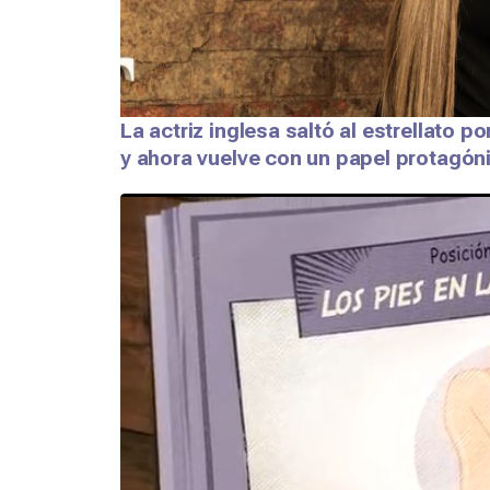
La actriz inglesa saltó al estrellato p
y ahora vuelve con un papel protagón