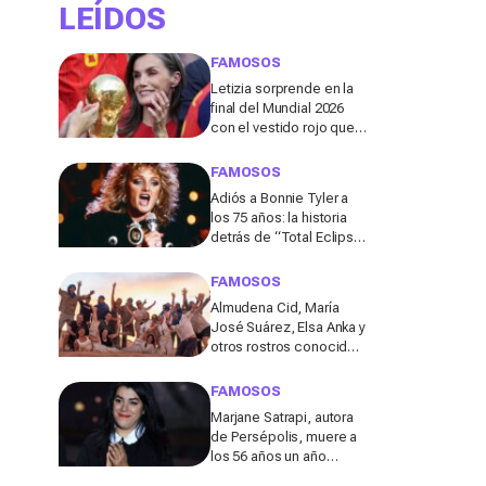
LEÍDOS
FAMOSOS
Letizia sorprende en la
final del Mundial 2026
con el vestido rojo que
mejor sienta después
de los 50
FAMOSOS
Adiós a Bonnie Tyler a
los 75 años: la historia
detrás de “Total Eclipse
of the Heart”, el himno
que la hizo eterna
FAMOSOS
Almudena Cid, María
José Suárez, Elsa Anka y
otros rostros conocidos
viajan al Sáhara en la
segunda edición de
FAMOSOS
'Maktub: Cartas al
Marjane Satrapi, autora
Desierto'
de Persépolis, muere a
los 56 años un año
después de la muerte