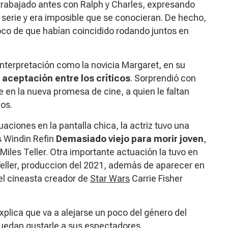
 trabajado antes con Ralph y Charles, expresando
 serie y era imposible que se conocieran. De hecho,
oco de que habían coincidido rodando juntos en
 interpretación como la novicia Margaret, en su
aceptación entre los críticos
. Sorprendió con
se en la nueva promesa de cine, a quien le faltan
os.
aciones en la pantalla chica, la actriz tuvo una
s Windin Refin
Demasiado viejo para morir joven
,
iles Teller. Otra importante actuación la tuvo en
eller, produccion del 2021, además de aparecer en
del cineasta creador de
Star Wars
Carrie Fisher
explica que va a alejarse un poco del género del
edan gustarle a sus espectadores.