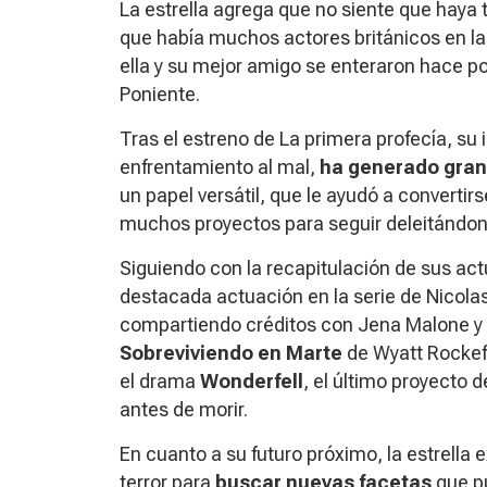
La estrella agrega que no siente que haya
que había muchos actores británicos en la
ella y su mejor amigo se enteraron hace p
Poniente
.
Tras el estreno de
La primera profecía
, su
enfrentamiento al mal,
ha generado gran 
un papel versátil, que le ayudó a convertir
muchos proyectos para seguir deleitándon
Siguiendo con la recapitulación de sus actu
destacada actuación en la serie de Nicola
compartiendo créditos con Jena Malone y M
Sobreviviendo en Marte
de Wyatt Rockef
el drama
Wonderfell
, el último proyecto 
antes de morir.
En cuanto a su futuro próximo, la estrella 
terror para
buscar nuevas facetas
que pu