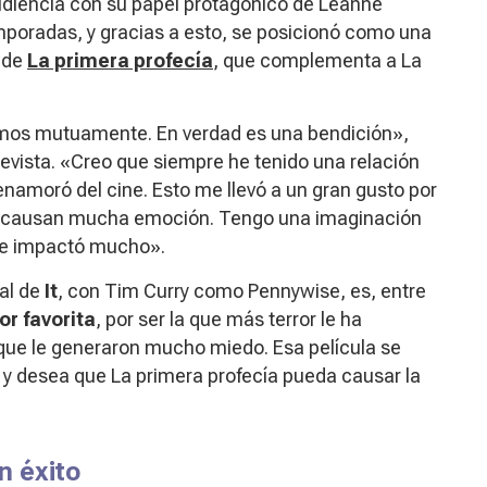
audiencia con su papel protagónico de Leanne
poradas, y gracias a esto, se posicionó como una
o de
La primera profecía
,
que complementa a
La
ramos mutuamente. En verdad es una bendición»,
revista. «Creo que siempre he tenido una relación
 enamoró del cine. Esto me llevó a un gran gusto por
me causan mucha emoción. Tengo una imaginación
 me impactó mucho».
nal de
It
, con Tim Curry como Pennywise, es, entre
or favorita
, por ser la que más terror le ha
ue le generaron mucho miedo. Esa película se
 y desea que
La primera profecía
pueda causar la
n éxito