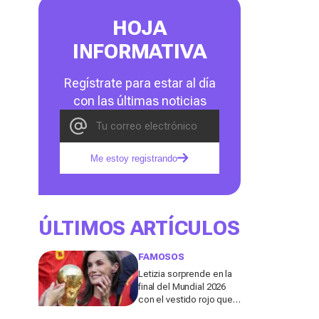
HOJA
INFORMATIVA
Regístrate para estar al día
con las últimas noticias
Me estoy registrando
ÚLTIMOS ARTÍCULOS
FAMOSOS
Letizia sorprende en la
final del Mundial 2026
con el vestido rojo que
mejor sienta después