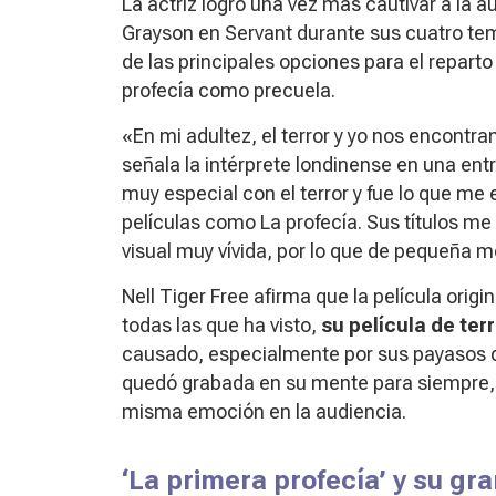
La actriz logró una vez más cautivar a la 
Grayson en
Servant
durante sus cuatro tem
de las principales opciones para el repart
profecía
como precuela.
«En mi adultez, el terror y yo nos encont
señala la intérprete londinense en una ent
muy especial con el terror y fue lo que me
películas como La profecía. Sus títulos 
visual muy vívida, por lo que de pequeña
Nell Tiger Free afirma que la película origi
todas las que ha visto,
su película de terr
causado, especialmente por sus payasos q
quedó grabada en su mente para siempre,
misma emoción en la audiencia.
‘La primera profecía’ y su gra