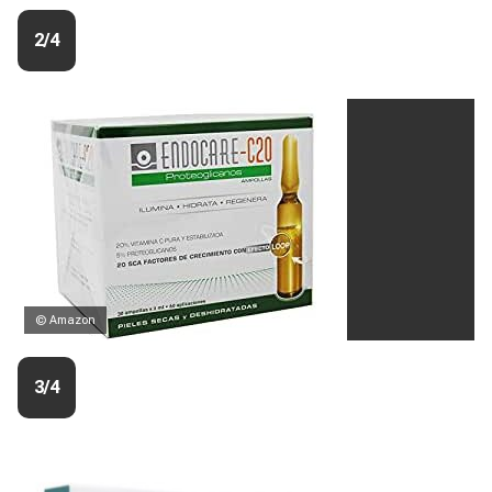
2/4
© Amazon
3/4