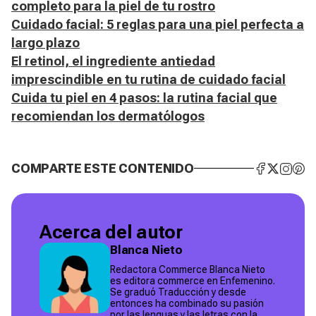
completo para la piel de tu rostro
Cuidado facial: 5 reglas para una piel perfecta a
largo plazo
El retinol, el ingrediente antiedad
imprescindible en tu rutina de cuidado facial
Cuida tu piel en 4 pasos: la rutina facial que
recomiendan los dermatólogos
COMPARTE ESTE CONTENIDO
Acerca del autor
Blanca Nieto
Redactora Commerce Blanca Nieto
es editora commerce en Enfemenino.
Se graduó Traducción y desde
entonces ha combinado su pasión
por las lenguas y las letras con la