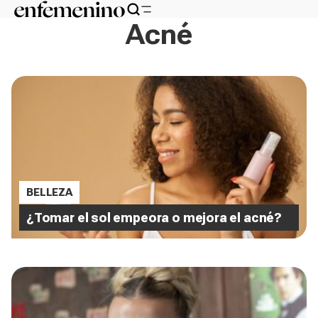
Acné
BELLEZA
¿Tomar el sol empeora o mejora el acné?