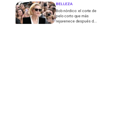
de calor, según una
BELLEZA
experta
Bob nórdico: el corte de
pelo corto que más
rejuvenece después de
los 50, según una
experta