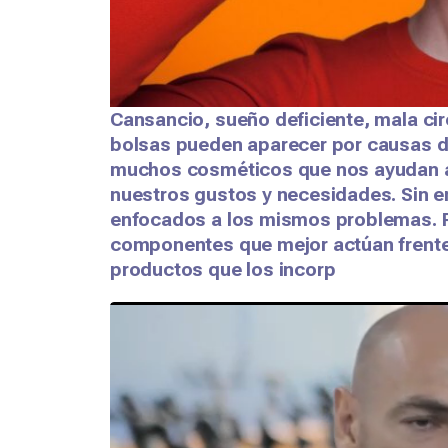
Cansancio, sueño deficiente, mala cir
bolsas pueden aparecer por causas di
muchos cosméticos que nos ayudan a 
nuestros gustos y necesidades. Sin e
enfocados a los mismos problemas. Po
componentes que mejor actúan frente 
productos que los incorp