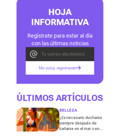
HOJA
INFORMATIVA
Regístrate para estar al día
con las últimas noticias
Me estoy registrando
ÚLTIMOS ARTÍCULOS
BELLEZA
¿Es necesario ducharse
siempre después de
bañarse en el mar o en la
piscina? Un especialista