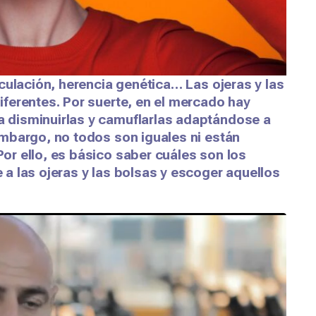
culación, herencia genética… Las ojeras y las
ferentes. Por suerte, en el mercado hay
disminuirlas y camuflarlas adaptándose a
mbargo, no todos son iguales ni están
r ello, es básico saber cuáles son los
a las ojeras y las bolsas y escoger aquellos