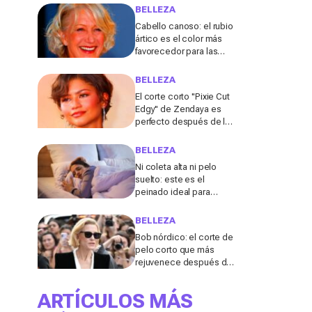
lo explica
BELLEZA
Cabello canoso: el rubio
ártico es el color más
favorecedor para las
melenas entrecanas,
según una experta
BELLEZA
El corte corto "Pixie Cut
Edgy" de Zendaya es
perfecto después de los
50 para el verano de
2026, según una
BELLEZA
peluquera
Ni coleta alta ni pelo
suelto: este es el
peinado ideal para
dormir durante los días
de calor, según una
BELLEZA
experta
Bob nórdico: el corte de
pelo corto que más
rejuvenece después de
los 50, según una
experta
ARTÍCULOS MÁS