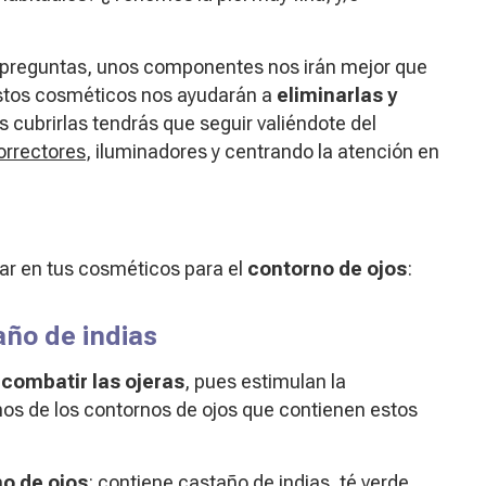
 preguntas, unos componentes nos irán mejor que
estos cosméticos nos ayudarán a
eliminarlas y
es cubrirlas tendrás que seguir valiéndote del
orrectores
, iluminadores y centrando la atención en
ar en tus cosméticos para el
contorno de ojos
:
año de indias
a
combatir las ojeras
, pues estimulan la
unos de los contornos de ojos que contienen estos
o de ojos
: contiene castaño de indias, té verde,