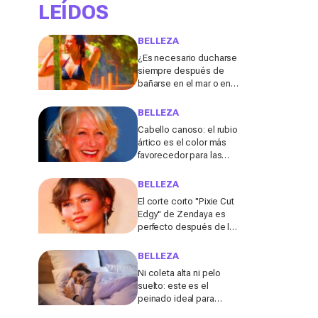
LEÍDOS
BELLEZA
¿Es necesario ducharse
siempre después de
bañarse en el mar o en la
piscina? Un especialista
lo explica
BELLEZA
Cabello canoso: el rubio
ártico es el color más
favorecedor para las
melenas entrecanas,
según una experta
BELLEZA
El corte corto "Pixie Cut
Edgy" de Zendaya es
perfecto después de los
50 para el verano de
2026, según una
BELLEZA
peluquera
Ni coleta alta ni pelo
suelto: este es el
peinado ideal para
dormir durante los días