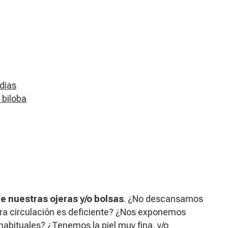
dias
 biloba
de nuestras ojeras y/o bolsas
. ¿No descansamos
tra circulación es deficiente? ¿Nos exponemos
habituales? ¿Tenemos la piel muy fina, y/o