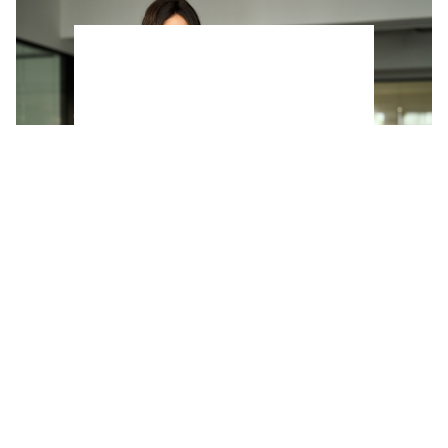
Horóscopo del 27 de julio al 2 de agosto: la
Luna Llena en Acuario sacude el amor y el
dinero de varios signos