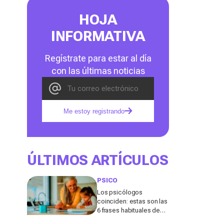
HOJA
INFORMATIVA
Regístrate para estar al día
con las últimas noticias
Me estoy registrando
ÚLTIMOS ARTÍCULOS
PSICO
Los psicólogos
coinciden: estas son las
6 frases habituales de
los abuelos que