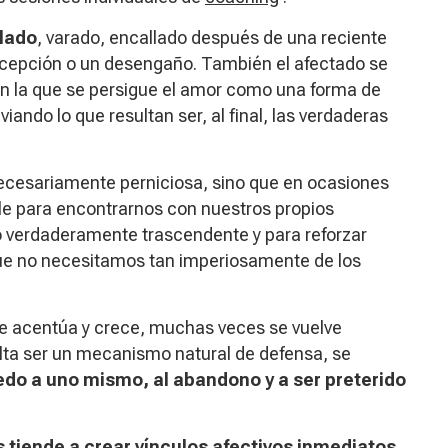
slado
, varado, encallado después de una reciente
ecepción o un desengaño. También el afectado se
n la que se persigue el amor como una forma de
iando lo que resultan ser, al final, las verdaderas
 necesariamente perniciosa, sino que en ocasiones
le para encontrarnos con nuestros propios
lo verdaderamente trascendente y para reforzar
ue no necesitamos tan imperiosamente de los
se acentúa y crece, muchas veces se vuelve
ulta ser un mecanismo natural de defensa, se
edo a uno mismo, al abandono y a ser preterido
tiende a crear vínculos afectivos inmediatos