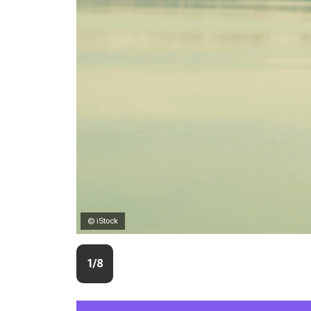
© iStock
1/8