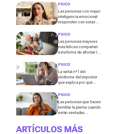
conviene evitar
PSICO
Las personas con mayor
inteligencia emocional
responden con estas 7
frases a los comentarios
pasivo-agresivos
PSICO
Las personas mayores
más felices comparten
esta forma de afrontar la
vida después de los 60,
según un estudio
PSICO
La señal nº1 del
síndrome del impostor
que explica por qué
nunca llegas a creer en
tus logros
PSICO
Las personas que hacen
temblar la pierna cuando
están sentadas
comparten esta
característica poco
ARTÍCULOS MÁS
común, según los