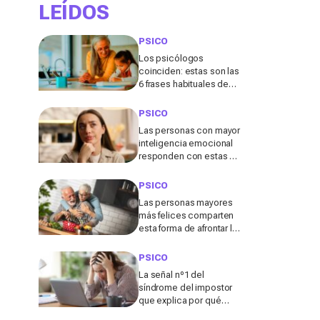
expertos
LEÍDOS
PSICO
Los psicólogos
coinciden: estas son las
6 frases habituales de
los abuelos que
conviene evitar
PSICO
Las personas con mayor
inteligencia emocional
responden con estas 7
frases a los comentarios
pasivo-agresivos
PSICO
Las personas mayores
más felices comparten
esta forma de afrontar la
vida después de los 60,
según un estudio
PSICO
La señal nº1 del
síndrome del impostor
que explica por qué
nunca llegas a creer en