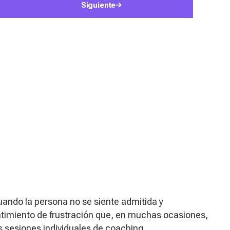
Siguiente
cuando la persona no se siente admitida y
ntimiento de frustración que, en muchas ocasiones,
s sesiones individuales de
coaching
.