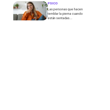
tus logros
PSICO
Las personas que hacen
temblar la pierna cuando
están sentadas
comparten esta
característica poco
común, según los
expertos