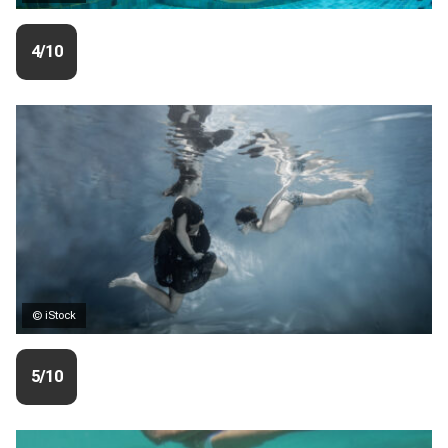
4/10
© iStock
5/10