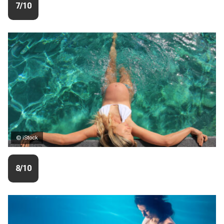
7/10
© iStock
8/10