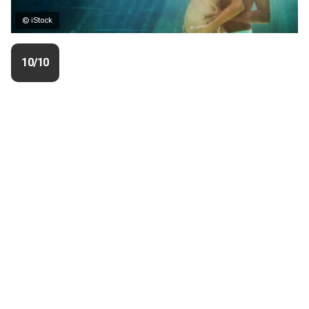
© iStock
10/10