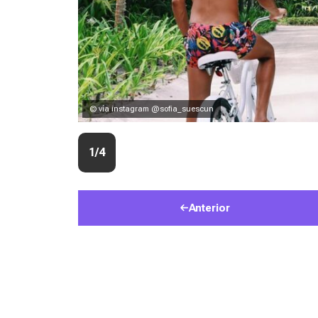
© vía instagram @sofia_suescun
1/4
Anterior