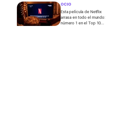
viajar lejos del turismo
OCIO
de masas
Esta película de Netflix
arrasa en todo el mundo:
número 1 en el Top 10
de más de 65 países