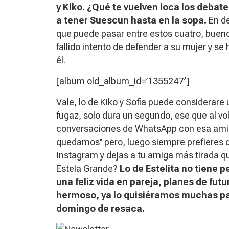
y Kiko. ¿Qué te vuelven loca los debates
a tener Suescun hasta en la sopa.
En de
que puede pasar entre estos cuatro, buen
fallido intento de defender a su mujer y s
él.
[album old_album_id=’1355247′]
Vale, lo de Kiko y Sofía puede considerare
fugaz, solo dura un segundo, ese que al volv
conversaciones de WhatsApp con esa ami
quedamos’’
pero, luego siempre prefieres q
Instagram y dejas a tu amiga más tirada que
Estela Grande?
Lo de Estelita no tiene 
una feliz vida en pareja, planes de fu
hermoso, ya lo quisiéramos muchas par
domingo de resaca.