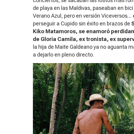
conciertos, se sacaban las fotitos más ro
de playa en las Maldivas, paseaban en bici
Verano Azul, pero en versión Viceversos… e
perseguir a Cupido sin éxito en brazos de
S
Kiko Matamoros, se enamoró perdidame
de Gloria Camila, ex tronista, ex superv
la hija de Maite Galdeano ya no aguanta má
a dejarlo en pleno directo.