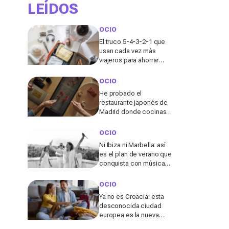
LEÍDOS
OCIO
El truco 5-4-3-2-1 que
usan cada vez más
viajeros para ahorrar
espacio en la maleta de
cabina
OCIO
He probado el
restaurante japonés de
Madrid donde cocinas
tu propio wagyu y lo que
pasó allí me sorprendió
OCIO
Ni Ibiza ni Marbella: así
es el plan de verano que
conquista con música
en directo y un entorno
único en Elche
OCIO
Ya no es Croacia: esta
desconocida ciudad
europea es la nueva
“joya” de 2026 para