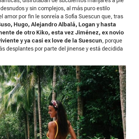
mánticas, disfrutaban de suculentos manjares a pie
 desnudos y sin complejos, al más puro estilo
l amor por fin le sonreía a Sofía Suescun que, tras
uso, Hugo, Alejandro Albalá, Logan y hasta
nte de otro Kiko, esta vez Jiménez, ex novio
iviente y ya casi ex love de la Suescun
, porque
s desplantes por parte del jinense y está decidida