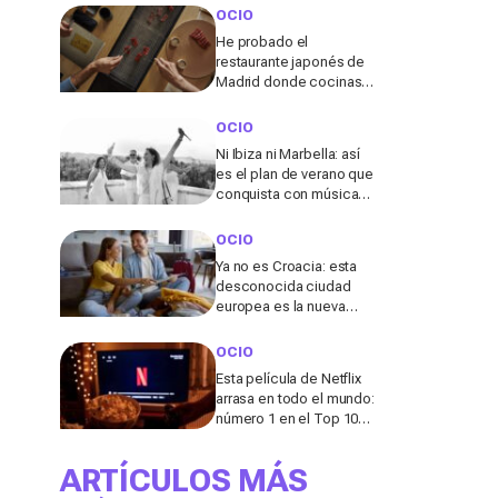
cabina
OCIO
He probado el
restaurante japonés de
Madrid donde cocinas
tu propio wagyu y lo que
pasó allí me sorprendió
OCIO
Ni Ibiza ni Marbella: así
es el plan de verano que
conquista con música
en directo y un entorno
único en Elche
OCIO
Ya no es Croacia: esta
desconocida ciudad
europea es la nueva
“joya” de 2026 para
viajar lejos del turismo
OCIO
de masas
Esta película de Netflix
arrasa en todo el mundo:
número 1 en el Top 10
de más de 65 países
ARTÍCULOS MÁS