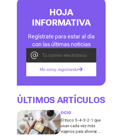
HOJA
INFORMATIVA
Regístrate para estar al día
con las últimas noticias
Me estoy registrando
ÚLTIMOS ARTÍCULOS
OCIO
El truco 5-4-3-2-1 que
usan cada vez más
viajeros para ahorrar
espacio en la maleta de