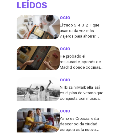
LEÍDOS
OCIO
El truco 5-4-3-2-1 que
usan cada vez más
viajeros para ahorrar
espacio en la maleta de
cabina
OCIO
He probado el
restaurante japonés de
Madrid donde cocinas
tu propio wagyu y lo que
pasó allí me sorprendió
OCIO
Ni Ibiza ni Marbella: así
es el plan de verano que
conquista con música
en directo y un entorno
único en Elche
OCIO
Ya no es Croacia: esta
desconocida ciudad
europea es la nueva
“joya” de 2026 para