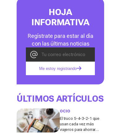
HOJA
INFORMATIVA
Regístrate para estar al día
con las últimas noticias
Me estoy registrando
ÚLTIMOS ARTÍCULOS
OCIO
El truco 5-4-3-2-1 que
usan cada vez más
viajeros para ahorrar
espacio en la maleta de