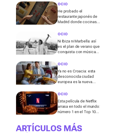
cabina
OCIO
He probado el
restaurante japonés de
Madrid donde cocinas
tu propio wagyu y lo que
pasó allí me sorprendió
OCIO
Ni Ibiza ni Marbella: así
es el plan de verano que
conquista con música
en directo y un entorno
único en Elche
OCIO
Ya no es Croacia: esta
desconocida ciudad
europea es la nueva
“joya” de 2026 para
viajar lejos del turismo
OCIO
de masas
Esta película de Netflix
arrasa en todo el mundo:
número 1 en el Top 10
de más de 65 países
ARTÍCULOS MÁS