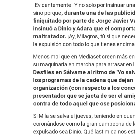
¡Evidentemente! Y no solo por insinuar una
sino porque
, durante una de las public
finiquitado por parte de Jorge Javier V
insinuó a Dinio y Adara que el compor
maltratador.
¡Ay, Milagros, tú si que nece
la expulsión con todo lo que tienes encima
Menos mal que en Mediaset creen más en 
su maquinaria en marcha para arrasar en la
Desfiles en Sálvame al ritmo de ‘Yo sal
los programas de la cadena que dejan l
organización (con respecto a los concu
presentador que se jacta de ser el am
contra de todo aquel que ose posiciona
Si Mila se salva el jueves, teniendo en cue
coronándose como la gran campeona de la 
expulsado sea Dinio. Qué
lastimica
nos est