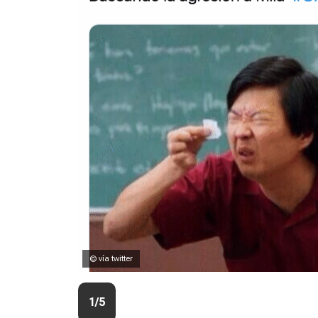
© vía twitter
1/5