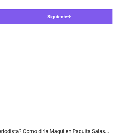
Siguiente
periodista? Como diría Magüi
en Paquita Salas
…