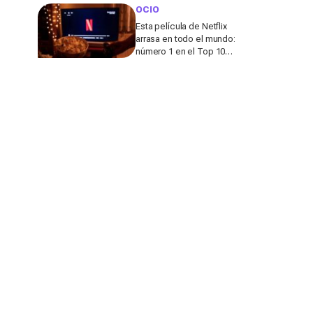
viajar lejos del turismo
OCIO
de masas
Esta película de Netflix
arrasa en todo el mundo:
número 1 en el Top 10
de más de 65 países