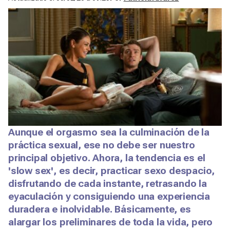
Aunque el orgasmo sea la culminación de la
práctica sexual, ese no debe ser nuestro
principal objetivo. Ahora, la tendencia es el
'slow sex', es decir, practicar sexo despacio,
disfrutando de cada instante, retrasando la
eyaculación y consiguiendo una experiencia
duradera e inolvidable. Básicamente, es
alargar los preliminares de toda la vida, pero