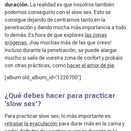
duración.
La realidad es que nosotros también
podemos conseguirlo con el
slow sex
. Esto se
consigue dejando de centrarnos tanto en la
penetración y dando mucha más importancia a todo
lo demás. Es hora de que explores
las zonas
erógenas
, ¡hay muchas más de las que crees!
Incluso durante la penetración, se puede alargar
mucho si salís de vuestra zona de confort y probáis
con otras prácticas, como
hacer el amor de pie
.
[album old_album_id=’1220750′]
¿Qué debes hacer para practicar
‘slow sex’?
Para practicar
slow sex
, lo más importante es
retrasar la eyaculación
para durar más en la cama y