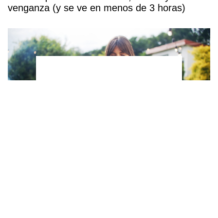
venganza (y se ve en menos de 3 horas)
Estos son los 2 alimentos que debes cocinar a
la barbacoa para mantenerte en forma este
verano, según una experta