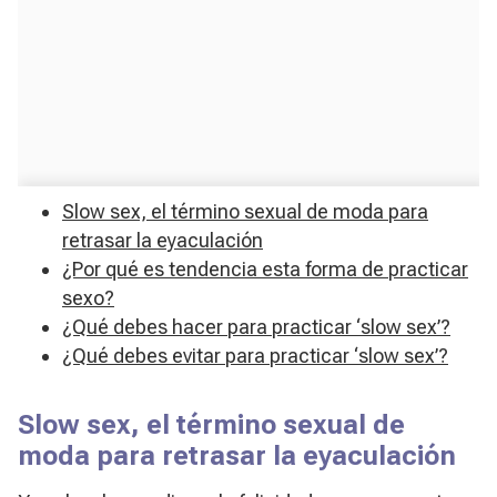
Slow sex, el término sexual de moda para
retrasar la eyaculación
¿Por qué es tendencia esta forma de practicar
sexo?
¿Qué debes hacer para practicar ‘slow sex’?
¿Qué debes evitar para practicar ‘slow sex’?
Slow sex, el término sexual de
moda para retrasar la eyaculación