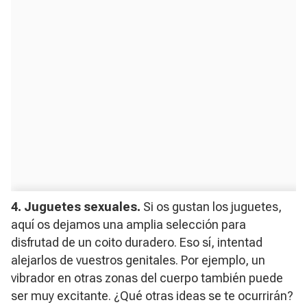
4. Juguetes sexuales.
Si os gustan los juguetes,
aquí os dejamos una amplia selección para
disfrutad de un coito duradero. Eso sí, intentad
alejarlos de vuestros genitales. Por ejemplo, un
vibrador en otras zonas del cuerpo también puede
ser muy excitante. ¿Qué otras ideas se te ocurrirán?