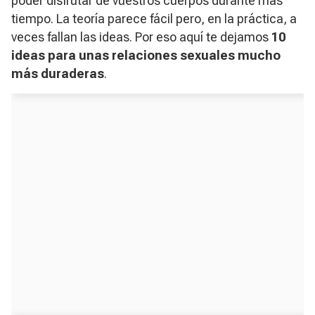
poder disfrutar de vuestros cuerpos durante más
tiempo. La teoría parece fácil pero, en la práctica, a
veces fallan las ideas. Por eso aquí te dejamos
10
ideas para unas relaciones sexuales mucho
más duraderas
.