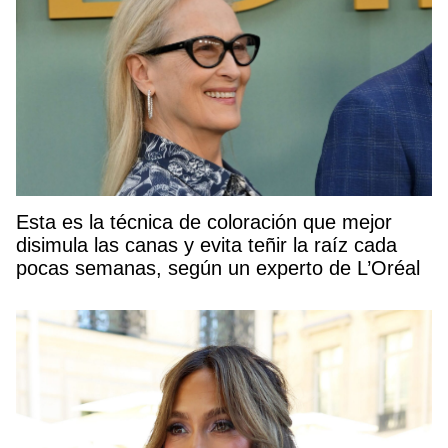
Esta es la técnica de coloración que mejor
disimula las canas y evita teñir la raíz cada
pocas semanas, según un experto de L’Oréal