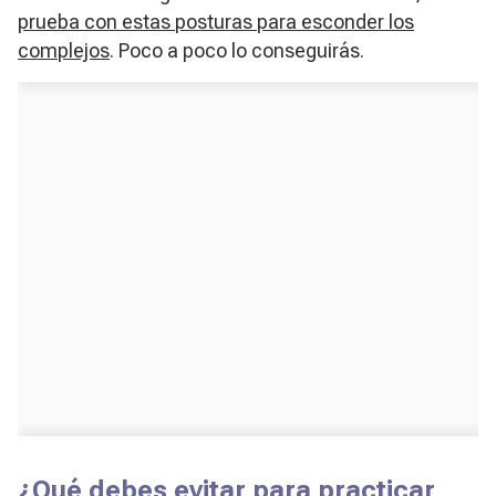
prueba con estas posturas para esconder los
complejos
. Poco a poco lo conseguirás.
¿Qué debes evitar para practicar