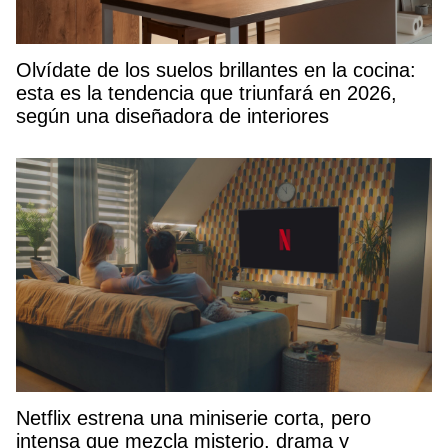
Olvídate de los suelos brillantes en la cocina:
esta es la tendencia que triunfará en 2026,
según una diseñadora de interiores
Netflix estrena una miniserie corta, pero
intensa que mezcla misterio, drama y