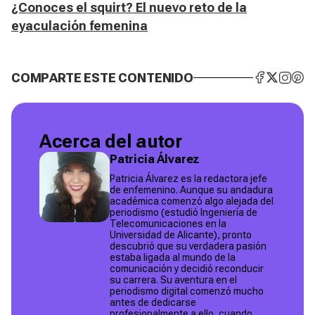
¿Conoces el squirt? El nuevo reto de la
eyaculación femenina
COMPARTE ESTE CONTENIDO
Acerca del autor
Patricia Álvarez
Patricia Álvarez es la redactora jefe
de enfemenino. Aunque su andadura
académica comenzó algo alejada del
periodismo (estudió Ingeniería de
Telecomunicaciones en la
Universidad de Alicante), pronto
descubrió que su verdadera pasión
estaba ligada al mundo de la
comunicación y decidió reconducir
su carrera. Su aventura en el
periodismo digital comenzó mucho
antes de dedicarse
profesionalmente a ello, cuando