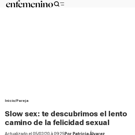
Inicio
Pareja
Slow sex: te descubrimos el lento
camino de la felicidad sexual
Actualizado el
05/02/20 à 09:25
Por
Patricia Álvarez