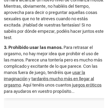
Mientras, obviamente, no habléis del tiempo,
aprovecha para decir o preguntar aquellas cosas
sexuales que no te atreves cuando no estás
excitada. ¡Hablad de vuestras fantasías! Si no
sabéis por dónde empezar, podéis hacer juntos este
test.
3. Prohibido usar las manos.
Para retrasar el
orgasmo, no hay mejor idea que prohibir el uso de
las manos. Parece una tontería pero es mucho más
complicado y excitante de lo que parece. Con las
manos fuera de juego, tendréis que
usar la
imaginación
y
tardaréis mucho más en llegar al
orgasmo
. Aquí tenéis unos cuantos
juegos eróticos
para ayudaros en vuestro propósito…