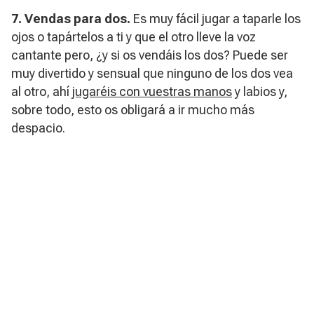
7. Vendas para dos.
Es muy fácil jugar a taparle los
ojos o tapártelos a ti y que el otro lleve la voz
cantante pero, ¿y si os vendáis los dos? Puede ser
muy divertido y sensual que ninguno de los dos vea
al otro, ahí
jugaréis con vuestras manos
y labios y,
sobre todo, esto os obligará a ir mucho más
despacio.