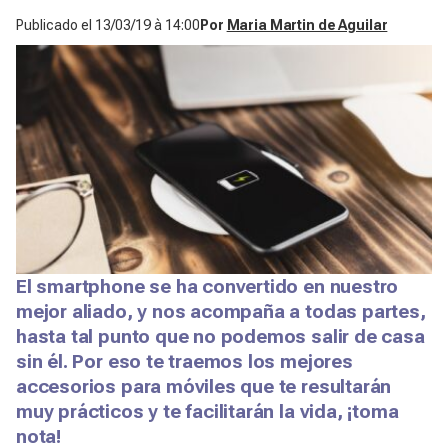
Publicado el
13/03/19 à 14:00
Por
Maria Martin de Aguilar
El smartphone se ha convertido en nuestro
mejor aliado, y nos acompaña a todas partes,
hasta tal punto que no podemos salir de casa
sin él. Por eso te traemos los mejores
accesorios para móviles que te resultarán
muy prácticos y te facilitarán la vida, ¡toma
nota!