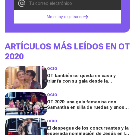
Me estoy registrando
ARTÍCULOS MÁS LEÍDOS EN OT
2020
OCIO
OT también se queda en casa y
triunfa con su gala desde la
academia
OCIO
OT 2020: una gala femenina con
Samantha en silla de ruedas y unos
nominados inesperados
OCIO
El despegue de los concursantes y la
esperada nominación de Jesús en la