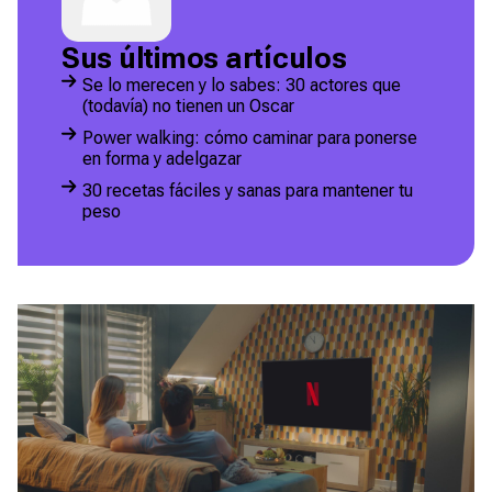
Sus últimos artículos
Se lo merecen y lo sabes: 30 actores que
(todavía) no tienen un Oscar
Power walking: cómo caminar para ponerse
en forma y adelgazar
30 recetas fáciles y sanas para mantener tu
peso