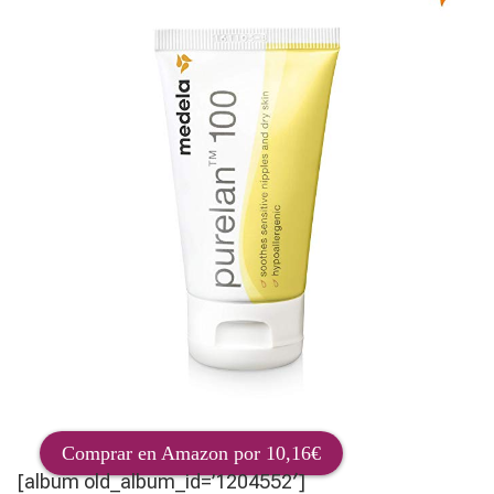
Comprar en Amazon por 10,16€
[album old_album_id=’1204552′]