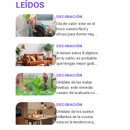
LEÍDOS
DECORACIÓN
Ola de calor: este es el
truco casero fácil y
eficaz para dormir mejor
sin aire acondicionado
DECORACIÓN
Si tienes estos 8 objetos
en tu salón, es probable
que tengas mejor gusto
del que pensabas
DECORACIÓN
Olvídate de las malas
hierbas: este remedio
casero de la abuela con
3 ingredientes que
tienes ya en tu cocina
DECORACIÓN
podría salvar tu jardín
Olvídate de los suelos
brillantes en la cocina:
esta es la tendencia que
triunfará en 2026, según