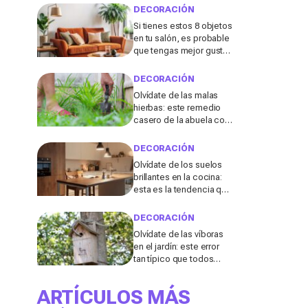
DECORACIÓN
Si tienes estos 8 objetos
en tu salón, es probable
que tengas mejor gusto
del que pensabas
DECORACIÓN
Olvídate de las malas
hierbas: este remedio
casero de la abuela con
3 ingredientes que
tienes ya en tu cocina
DECORACIÓN
podría salvar tu jardín
Olvídate de los suelos
brillantes en la cocina:
esta es la tendencia que
triunfará en 2026, según
una diseñadora de
DECORACIÓN
interiores
Olvídate de las víboras
en el jardín: este error
tan típico que todos
cometemos después
de fuertes lluvias las
ARTÍCULOS MÁS
atrae en masa