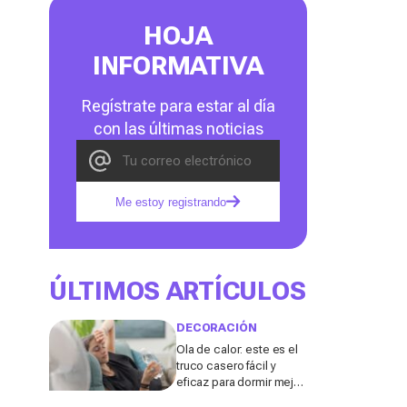
HOJA
INFORMATIVA
Regístrate para estar al día
con las últimas noticias
Me estoy registrando
ÚLTIMOS ARTÍCULOS
DECORACIÓN
Ola de calor: este es el
truco casero fácil y
eficaz para dormir mejor
sin aire acondicionado