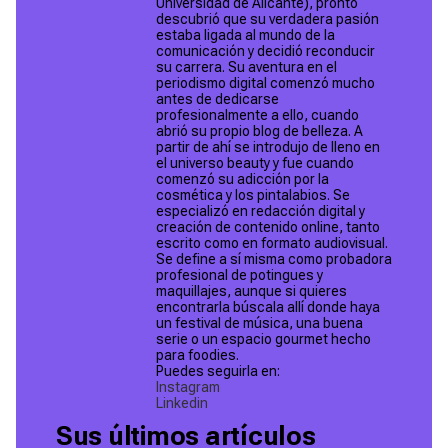
Universidad de Alicante), pronto
descubrió que su verdadera pasión
estaba ligada al mundo de la
comunicación y decidió reconducir
su carrera. Su aventura en el
periodismo digital comenzó mucho
antes de dedicarse
profesionalmente a ello, cuando
abrió su propio blog de belleza. A
partir de ahí se introdujo de lleno en
el universo beauty y fue cuando
comenzó su adicción por la
cosmética y los pintalabios. Se
especializó en redacción digital y
creación de contenido online, tanto
escrito como en formato audiovisual.
Se define a sí misma como probadora
profesional de potingues y
maquillajes, aunque si quieres
encontrarla búscala allí donde haya
un festival de música, una buena
serie o un espacio gourmet hecho
para foodies.
Puedes seguirla en:
Instagram
Linkedin
Sus últimos artículos