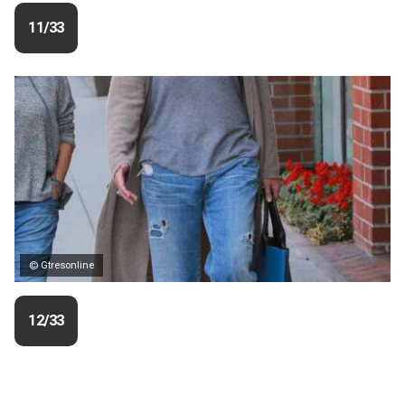
11/33
© Gtresonline
12/33