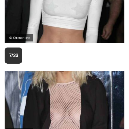
© Gtresonline
7/33