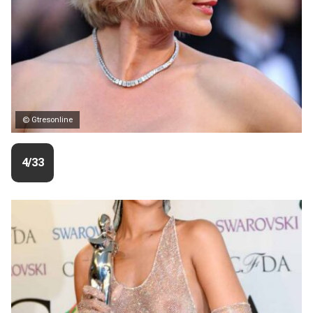
© Gtresonline
4/33