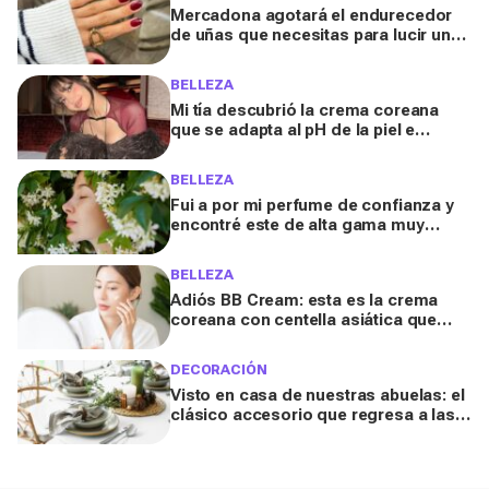
Mercadona agotará el endurecedor
de uñas que necesitas para lucir una
manicura sana y fuerte (por solo
3,50€)
BELLEZA
Mi tía descubrió la crema coreana
que se adapta al pH de la piel e
ilumina el rostro, y ahora es la envidia
de todas
BELLEZA
Fui a por mi perfume de confianza y
encontré este de alta gama muy
rebajado en Primor: ahora todas me
preguntan cuál es
BELLEZA
Adiós BB Cream: esta es la crema
coreana con centella asiática que
ilumina, difumina y corrige las
rojeces
DECORACIÓN
Visto en casa de nuestras abuelas: el
clásico accesorio que regresa a las
mesas más estilosas en 2024