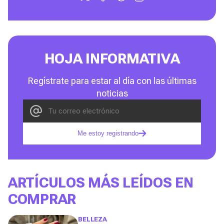
HOJA INFORMATIVA
Regístrate para estar al día con las últimas
noticias
Me estoy registrando
ARTÍCULOS MÁS LEÍDOS EN
COMPRAR
BELLEZA