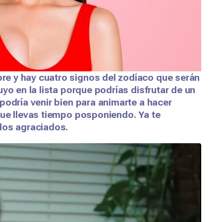
e y hay cuatro signos del zodíaco que serán
yo en la lista porque podrías disfrutar de un
podría venir bien para animarte a hacer
que llevas tiempo posponiendo. Ya te
los agraciados.