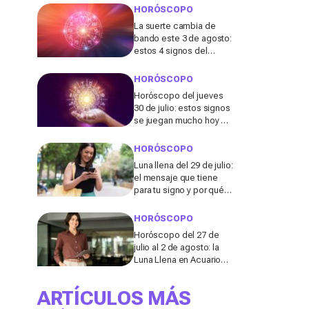
¿está el tuyo entre
HORÓSCOPO
ellos?
La suerte cambia de
bando este 3 de agosto:
estos 4 signos del
zodiaco serán los
grandes afortunados,
HORÓSCOPO
¿estás entre ellos?
Horóscopo del jueves
30 de julio: estos signos
se juegan mucho hoy en
el amor, la salud y el
dinero sin darse cuenta
HORÓSCOPO
Luna llena del 29 de julio:
el mensaje que tiene
para tu signo y por qué
puede cambiar tu forma
de actuar
HORÓSCOPO
Horóscopo del 27 de
julio al 2 de agosto: la
Luna Llena en Acuario
sacude el amor y el
dinero de varios signos
ARTÍCULOS MÁS