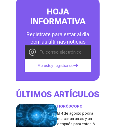
HOJA
INFORMATIVA
Regístrate para estar al día
con las últimas noticias
Me estoy registrando
ÚLTIMOS ARTÍCULOS
HORÓSCOPO
El 4 de agosto podría
marcar un antes y un
después para estos 3
signos del zodiaco,