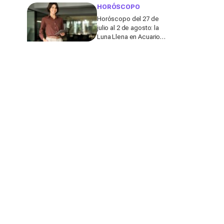
de actuar
HORÓSCOPO
Horóscopo del 27 de
julio al 2 de agosto: la
Luna Llena en Acuario
sacude el amor y el
dinero de varios signos