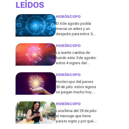
LEÍDOS
HORÓSCOPO
El 4 de agosto podría
marcar un antes y un
después para estos 3
signos del zodiaco,
¿está el tuyo entre
HORÓSCOPO
ellos?
La suerte cambia de
bando este 3 de agosto:
estos 4 signos del
zodiaco serán los
grandes afortunados,
HORÓSCOPO
¿estás entre ellos?
Horóscopo del jueves
30 de julio: estos signos
se juegan mucho hoy en
el amor, la salud y el
dinero sin darse cuenta
HORÓSCOPO
Luna llena del 29 de julio:
el mensaje que tiene
para tu signo y por qué
puede cambiar tu forma