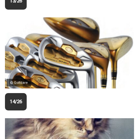
13/26
© Golfdare
14/26