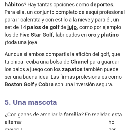
hábitos
? Hay tantas opciones como
deportes
.
Para ella, un conjunto completo de esquí profesional
para ir calentita y con estilo a la
nieve
y para él, un
set de 14
palos de golf
de
lujo
, como por ejemplo
los de
Five Star Golf,
fabricados en
oro
y
platino
¡toda una joya!
Aunque si ambos compartís la afición del golf, que
tu chica reciba una bolsa de
Chanel
para guardar
los palos a juego con los
zapatos
también puede
ser una buena idea. Las firmas profesionales como
Boston Golf
y
Cobra
son una inversión segura.
5. Una mascota
¿Con ganas de ampliar la
familia
? En realidad esta
alternativa sería un
regalo
compartido, ¡mucho
mejor! Puede ser una bonita forma de comenzar