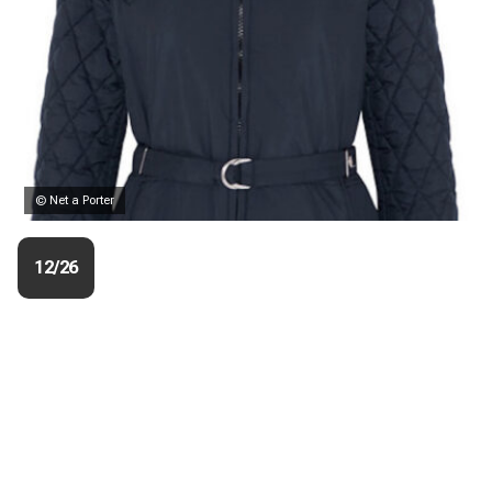
© Net a Porter
12/26