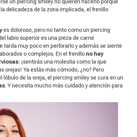
se un piercing smiley no quieren hacerlo porque
a delicadeza de la zona implicada, el frenillo
y
es doloroso, pero no tanto como un piercing
o del labio superior es una pieza de carne
 se tarda muy poco en perforarlo y además se siente
borados o complejos. En el frenillo
no hay
rviosas
: ¡sentirás una molestia como la que
 las orejas! Ya estás más cómodo, ¿no? Pero
l lóbulo de la oreja, el piercing smiley se cura en un
as
. Y necesita mucho más cuidado y atención para