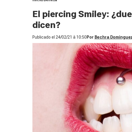
Inicio
Belleza
El piercing Smiley: ¿du
dicen?
Publicado el
24/02/21 à 10:50
Por
Bechra Domingue