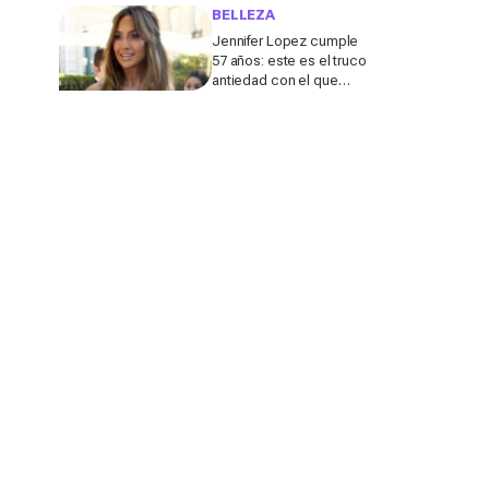
pocas semanas, según
BELLEZA
un experto de L'Oréal
Jennifer Lopez cumple
57 años: este es el truco
antiedad con el que
mantiene la piel lisa
después de los 50