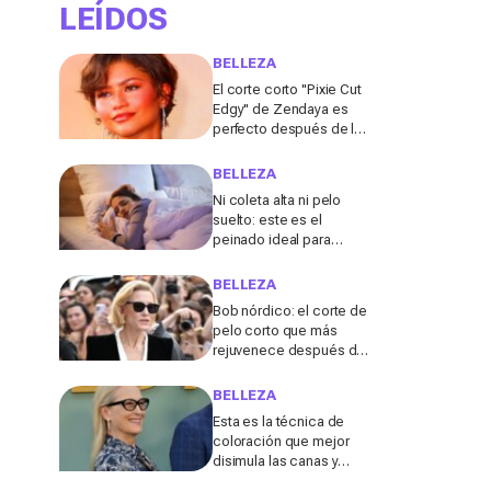
LEÍDOS
BELLEZA
El corte corto "Pixie Cut
Edgy" de Zendaya es
perfecto después de los
50 para el verano de
2026, según una
BELLEZA
peluquera
Ni coleta alta ni pelo
suelto: este es el
peinado ideal para
dormir durante los días
de calor, según una
BELLEZA
experta
Bob nórdico: el corte de
pelo corto que más
rejuvenece después de
los 50, según una
experta
BELLEZA
Esta es la técnica de
coloración que mejor
disimula las canas y
evita teñir la raíz cada