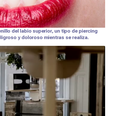
enillo del labio superior, un tipo de piercing
igroso y doloroso mientras se realiza.