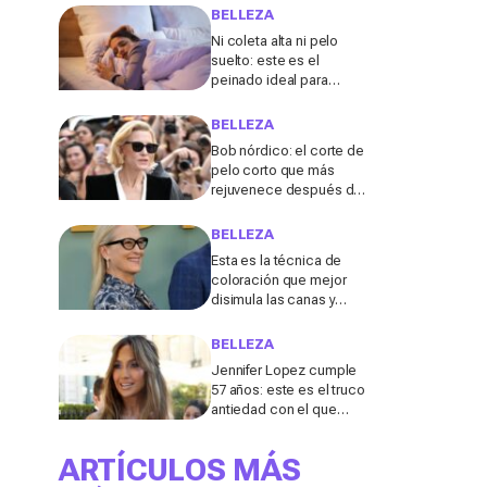
2026, según una
BELLEZA
peluquera
Ni coleta alta ni pelo
suelto: este es el
peinado ideal para
dormir durante los días
de calor, según una
BELLEZA
experta
Bob nórdico: el corte de
pelo corto que más
rejuvenece después de
los 50, según una
experta
BELLEZA
Esta es la técnica de
coloración que mejor
disimula las canas y
evita teñir la raíz cada
pocas semanas, según
BELLEZA
un experto de L'Oréal
Jennifer Lopez cumple
57 años: este es el truco
antiedad con el que
mantiene la piel lisa
después de los 50
ARTÍCULOS MÁS