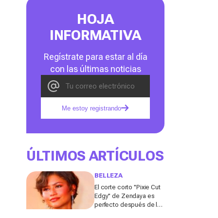
HOJA
INFORMATIVA
Regístrate para estar al día
con las últimas noticias
Me estoy registrando
ÚLTIMOS ARTÍCULOS
BELLEZA
El corte corto "Pixie Cut
Edgy" de Zendaya es
perfecto después de los
50 para el verano de