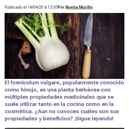
Publicado el
14/04/20 à 13:50
Por
Noelia Murillo
El foeniculum vulgare, popularmente conocido
como hinojo, es una planta herbácea con
múltiples propiedades medicinales que se
suele utilizar tanto en la cocina como en la
cosmética. ¿Aun no conoces cuáles son sus
propiedades y beneficios? ¡Sigue leyendo!