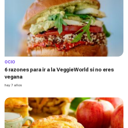
OCIO
6 razones para ir a la VeggieWorld si no eres
vegana
hay 7 años